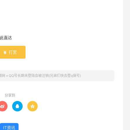
此直达
打赏

源网
»
QQ号长期未登陆会被注销(兄弟们快去登q保号)
分享到



IT资讯