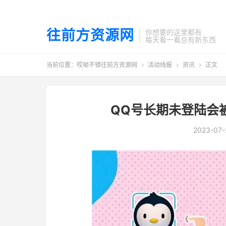
往前方资源网
你想要的这里都有
每天看一看总有新东西
当前位置：
哎呦不错往前方资源网
活动线报
资讯
正文



QQ号长期未登陆会被
2023-07-