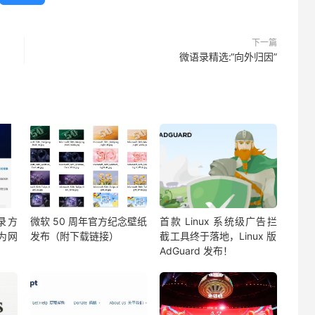
下一篇
微语录精选:“向外归因”
录方
微软 50 周年官方纪念壁纸
首款 Linux 系统级广告拦
换为网
发布（附下载链接）
截工具终于落地，Linux 版
AdGuard 发布！