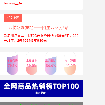
hermes正好
特别推荐
上云优惠聚集地——阿里云·云小站
新老用户同享，1核2G云服务器低至89元/年，229
元/3年；2核4G3M3年639元
今天仅剩
本周还有
本月剩余
今年还剩
79.1%
39.9%
80.0%
40.2%