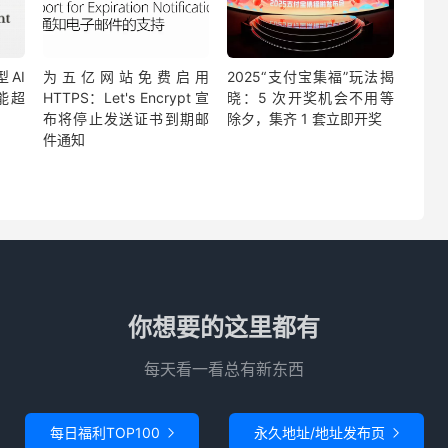
AI
为五亿网站免费启用
2025“支付宝集福”玩法揭
性能超
HTTPS：Let's Encrypt 宣
晓：5 次开奖机会不用等
布将停止发送证书到期邮
除夕，集齐 1 套立即开奖
件通知
你想要的这里都有
每天看一看总有新东西
每日福利TOP100
永久地址/地址发布页

