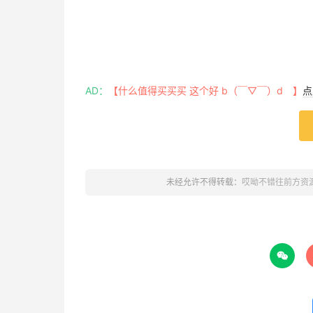
AD：
【什么值得买买买 这个好 b（￣▽￣）d 】
点
未经允许不得转载：
哎呦不错往前方资
