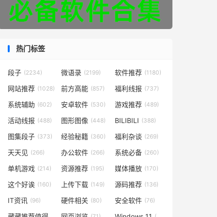
热门标签
段子
微语录
软件推荐
(2234)
(2199)
(1180)
网站推荐
前方高能
福利线报
(1028)
(857)
(737)
系统辅助
安卓软件
游戏推荐
(602)
(530)
(489)
活动线报
图形图像
BILIBILI
(488)
(448)
(388)
图集段子
经验秘籍
福利杂谈
(373)
(360)
(269)
天天见
办公软件
系统必备
(266)
(266)
(260)
单机游戏
资源推荐
媒体播放
(214)
(195)
(170)
这个好诶
上传下载
源码推荐
(160)
(149)
(136)
IT资讯
硬件相关
安全软件
(96)
(80)
(76)
藏藏推荐值得一看
网页浏览
Windows 11
(73)
(71)
(49)