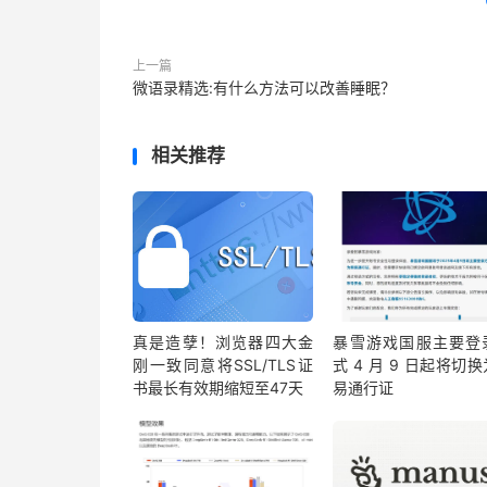
上一篇
微语录精选:有什么方法可以改善睡眠？
相关推荐
真是造孽！浏览器四大金
暴雪游戏国服主要登
刚一致同意将SSL/TLS证
式 4 月 9 日起将切
书最长有效期缩短至47天
易通行证