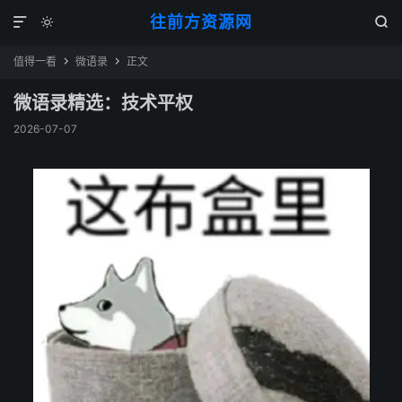
往前方资源网



值得一看
微语录
正文


微语录精选：技术平权
2026-07-07