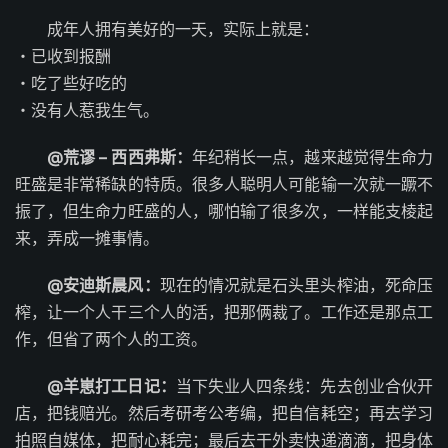
成年人拥有美好的一天，实际上就是：
・已收到报酬
・吃了些好吃的
・没有人惹我生气。
@荒谬 – 西西弗斯：
年纪稍长一点，越来越觉得生命力
旺盛是非常稀缺的特质。很多人聪明人可能输一次就一蹶不
振了，但生命力旺盛的人，哪怕输了很多次，一样能支棱起
来，弄成一摊事情。 ​​​
@安迪斯晨风：
现在的情况就是石头里头榨油，死命压
榨，让一个人干三个人的活，把那俩裁了。工作还是那点工
作，但省了两个人的工资。
@羊崽打工日记：
当下失业人四条线：先去创业合伙开
店，把钱赔光。然后考研考公考编，把自信耗空；再去学习
拍照自媒体，把耐心耗完；最后去干外卖快递滴滴，把身体