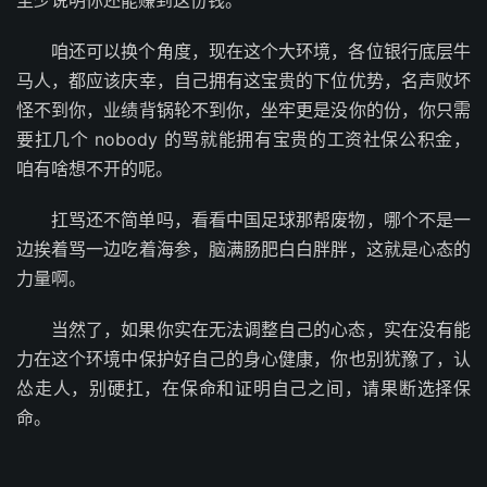
至少说明你还能赚到这份钱。
咱还可以换个角度，现在这个大环境，各位银行底层牛
马人，都应该庆幸，自己拥有这宝贵的下位优势，名声败坏
怪不到你，业绩背锅轮不到你，坐牢更是没你的份，你只需
要扛几个 nobody 的骂就能拥有宝贵的工资社保公积金，
咱有啥想不开的呢。
扛骂还不简单吗，看看中国足球那帮废物，哪个不是一
边挨着骂一边吃着海参，脑满肠肥白白胖胖，这就是心态的
力量啊。
当然了，如果你实在无法调整自己的心态，实在没有能
力在这个环境中保护好自己的身心健康，你也别犹豫了，认
怂走人，别硬扛，在保命和证明自己之间，请果断选择保
命。