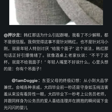
@押沙龙：
韩红那话为什么引起群嘲，我看了不少解释，都
不是很信服。我倒觉得这事不是针对韩红，也不是针对冯小
刚，就是年轻人特别讨厌 “给我个面子” 这个说法，韩红那
句话正好引爆情绪了。就像酒桌上老家伙说：“不干了这
杯，就是不给我面子！” 年轻人嘴里不好说什么，心里头想
的是：你有个吊面子！ ​​​
@1amDoggie：
东亚父母的终极幻想：从小到大品学
兼优，会喊各种亲戚，大四毕业前一秒还是守身如玉纯洁害
羞从来没有看异性一眼，大四毕业下一秒考上公务员老师，
并跟同样身为公务员的爱人喜结连理并在拥抱的瞬间诞下金
光闪闪的婴儿 ​​​