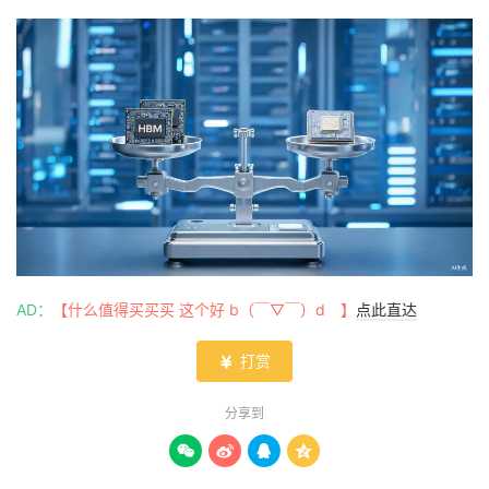
AD：
【什么值得买买买 这个好 b（￣▽￣）d 】
点此直达
打赏

分享到



