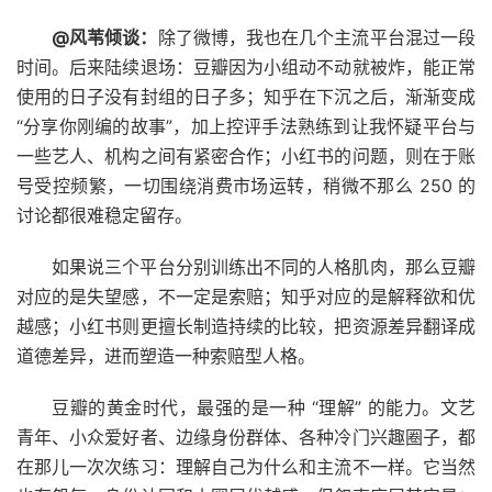
@风苇倾谈：
除了微博，我也在几个主流平台混过一段
时间。后来陆续退场：豆瓣因为小组动不动就被炸，能正常
使用的日子没有封组的日子多；知乎在下沉之后，渐渐变成
“分享你刚编的故事”，加上控评手法熟练到让我怀疑平台与
一些艺人、机构之间有紧密合作；小红书的问题，则在于账
号受控频繁，一切围绕消费市场运转，稍微不那么 250 的
讨论都很难稳定留存。
如果说三个平台分别训练出不同的人格肌肉，那么豆瓣
对应的是失望感，不一定是索赔；知乎对应的是解释欲和优
越感；小红书则更擅长制造持续的比较，把资源差异翻译成
道德差异，进而塑造一种索赔型人格。
豆瓣的黄金时代，最强的是一种 “理解” 的能力。文艺
青年、小众爱好者、边缘身份群体、各种冷门兴趣圈子，都
在那儿一次次练习：理解自己为什么和主流不一样。它当然