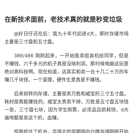
在新技术面前，老技术真的就是秒变垃圾
@好日仔还在后：我九十年代初进d大，那时存储市场
主要是三寸盘和五寸盘。
386/486 刚刚起来，一开始我卖组装机给同学，但是
不赚钱，六千多元的机子真是没啥利润，那时候电脑这玩意
绝对高科技啊。现在知道，这其实和卖一台十几二十万的车
赚几千块钱，一个道理，硬件生意真是不赚钱。
后来就转向存储，主要是卖万胜和威宝的三寸五寸盘。
耗材是真能赚钱的，威宝太贵卖不掉，万胜是五寸盘五块钱
一张，三寸盘七块，因为学生刚需，必须品且损耗快，d大
遍地都是卖这个的，血赚。
但我抓住了机会，华强北的早期国内白牌存储刚刚开始