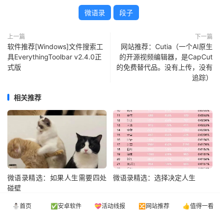
微语录
段子
上一篇
下一篇
软件推荐[Windows]文件搜索工
网站推荐：Cutia（一个AI原生
具EverythingToolbar v2.4.0正
的开源视频编辑器，是CapCut
式版
的免费替代品。没有上传，没有
追踪）
相关推荐
微语录精选：如果人生需要四处
微语录精选：选择决定人生
碰壁
⛄首页
✅安卓软件
💝活动线报
🔀网站推荐
👍值得一看