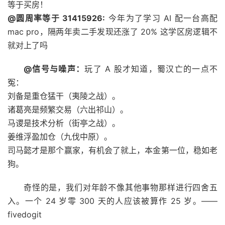
等于买房！
@圆周率等于 31415926:
今年为了学习 AI 配一台高配
mac pro，隔两年卖二手发现还涨了 20% 这学区房逻辑不
就对上了吗
@信号与噪声：
玩了 A 股才知道，蜀汉亡的一点不
冤：
刘备是重仓猛干（夷陵之战）。
诸葛亮是频繁交易（六出祁山）。
马谡是技术分析（街亭之战）。
姜维浮盈加仓（九伐中原）。
司马懿才是那个赢家，有机会了就上，本金第一位，稳如老
狗。 ​​​
奇怪的是，我们对年龄不像其他事物那样进行四舍五
入。一个 24 岁零 300 天的人应该被算作 25 岁。——
fivedogit ​​​