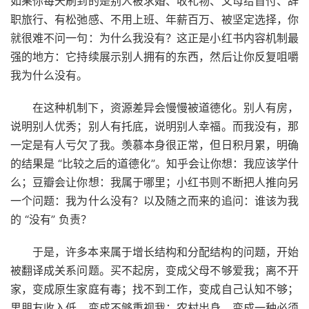
如果你每天刷到的是别人被求婚、收礼物、父母给首付、辞
职旅行、有松弛感、不用上班、年薪百万、被坚定选择，你
就很难不问一句：为什么我没有？这正是小红书内容机制最
强的地方：它持续展示别人拥有的东西，然后让你反复咀嚼
我为什么没有。
在这种机制下，资源差异会慢慢被道德化。别人有房，
说明别人优秀；别人有托底，说明别人幸福。而我没有，那
一定是有人亏欠了我。羡慕本身很正常，但日积月累，明确
的结果是 “比较之后的道德化”。知乎会让你想：我应该学什
么；豆瓣会让你想：我属于哪里；小红书则不断把人推向另
一个问题：我为什么没有？以及随之而来的追问：谁该为我
的 “没有” 负责？
于是，许多本来属于增长结构和分配结构的问题，开始
被翻译成关系问题。买不起房，变成父母不够爱我；离不开
家，变成原生家庭有毒；找不到工作，变成自己认知不够；
男朋友收入低，变成不够重视我；农村出身，变成一种必须