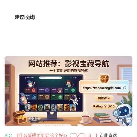
建议收藏!
AD：
【什么值得买买买 这个好 b（￣▽￣）d 】
点此直达