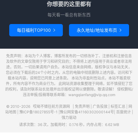
你想要的这里都有
每天看一看总有新东西
每日福利TOP100
永久地址/地址发布页


免责声明：本站为个人博客，博客所发布的一切修改补丁、注册机和注册信息
及软件的文章仅限用于学习和研究目的；不得将上述内容用于商业或者非法用
途，否则，一切后果请用户自负。本站信息来自网络，版权争议与本站无关，
您必须在下载后的24个小时之内，从您的电脑中彻底删除上述内容。访问和下
载本站内容，说明您已同意上述条款。 本站为非盈利性站点，本站不贩卖软
件，所有内容不作为商业行为。 此网站资源收集整理于网络，如不慎侵犯了您
的权利，请及时联系站长处理并出示版权证明以便删除。敬请谅解！ 侵权删帖/
违法举报/投稿等联系邮箱：wangqianfang@vip.qq.com
© 2010-2026
哎呦不错往前方资源网
|
免责声明
|
广告投放
|
标签汇总
|
网
站地图
|
豫ICP备18027855号-1
|
豫公网安备41160302000144号
|
百度统计
|
强力驱动
请求次数：36 次，加载用时：0.176 秒，内存占用：6.62 MB