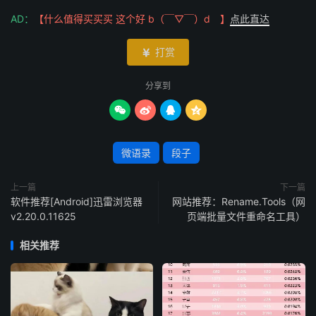
AD：
【什么值得买买买 这个好 b（￣▽￣）d 】
点此直达
打赏

分享到




微语录
段子
上一篇
下一篇
软件推荐[Android]迅雷浏览器
网站推荐：Rename.Tools（网
v2.20.0.11625
页端批量文件重命名工具）
相关推荐