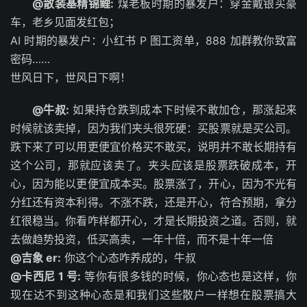
@散装基精锦鲤:
煤老板时期的暴发户：穿金戴银买豪
车，老乡见面发红包；
AI 时期的暴发户：小红书 P 图工资单，888 加群教你致富
密码……
世风日下，世风日下啊！
@牛叔:
如果持仓跌到成本下时候不敢加仓，那涨起来
时候就该卖掉，因为我们夹头很死硬：买股票就是买公司。
跌下来了可以用更便宜价格买不敢买，说明并不敢长期持有
这个公司，那就应该卖了。夹头应该是股票跌破成本，开
心，因为能以更便宜成本买。股票涨了，开心，因为不光有
分红还有资本利得。不涨不跌，还是开心，符合预期，拿分
红很稳当。你看咋样都开心，才是长期投资之道。否则，就
去做趋势投资，低买高卖，一年十倍，而不是十年一倍
@吉象 er:
你这个心态咋养成的，牛叔
@卡西尼 1 号:
等你有很多钱的时候，你心态也是这样，你
现在达不到这种心态是和我们这些散户一样想在股票搞大