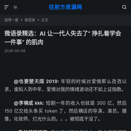
往前方资源网



值得一看
微语录
正文


微语录精选：AI 让一代人失去了” 挣扎着学会
一件事” 的肌肉
2026-06-08
@也要楚天阔 2019:
年轻的时候对爱情那么孜孜以
求，谁知人到中年，爱情对我的情绪波动还不如上证指数。
@李楠或 kkk:
短剧一年的收入也就是 300 亿，然后
150 亿交给头条买 token 了，然后横店的导演，演员，摄
像，化妆师，灯光什么的。。。被彻底干没了。