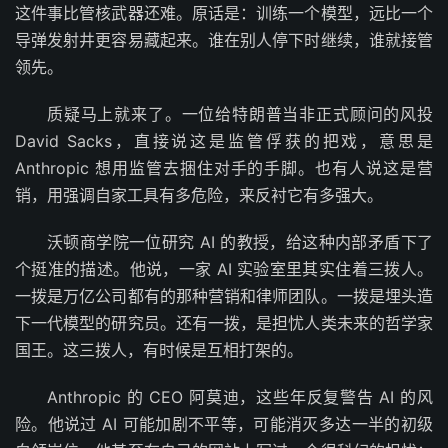
这件事比管核武器还难。原话是：训练一个模型，远比一个
导弹发射井更容易藏起来。谁在别人停下时继续，谁就接管
领先。
质疑马上就来了。一位给特朗普当非正式顾问的风投
David Sacks，直接说这是监管俘获的把戏，意思是
Anthropic 想用监管去捆住对手的手脚。也有人说这是营
销，用强调自家工具有多危险，来反衬它有多强大。
沃顿商学院一位研究 AI 的教授，给这种内部矛盾下了
个挺准的描述。他说，一家 AI 实验室里其实住着三拨人。
一拨是万亿公司都有的那种营销和律师团队。一拨是埋头造
下一代模型的研究员。还有一拨，是担忧人类未来的哲学家
国王。这三拨人，有时候是互相打架的。
Anthropic 的 CEO 阿莫迪，这些年反复警告 AI 的风
险。他说过 AI 可能加剧不平等，可能消灭多达一半的初级