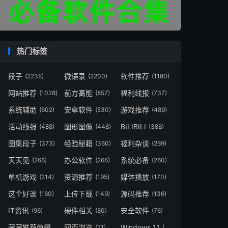
热门标签
段子
微语录
软件推荐
(2235)
(2200)
(1180)
网站推荐
前方高能
福利线报
(1028)
(857)
(737)
系统辅助
安卓软件
游戏推荐
(602)
(530)
(489)
活动线报
图形图像
BILIBILI
(488)
(448)
(388)
图集段子
经验秘籍
福利杂谈
(373)
(360)
(269)
天天见
办公软件
系统必备
(266)
(266)
(260)
单机游戏
资源推荐
媒体播放
(214)
(195)
(170)
这个好诶
上传下载
源码推荐
(160)
(149)
(136)
IT资讯
硬件相关
安全软件
(96)
(80)
(76)
藏藏推荐值得一看
网页浏览
Windows 11
(73)
(71)
(49)