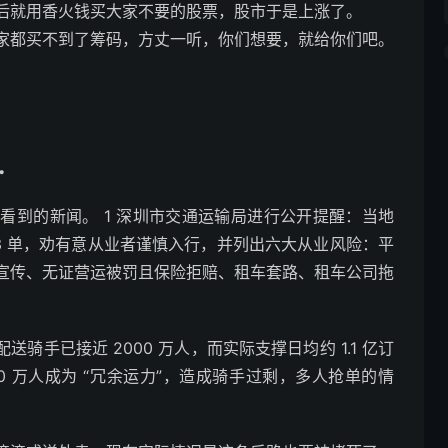
后就用香火钱买大家不要的股票，股市于是上涨了。
家都买不到了筹码，方丈一听，你们想要，就给你们吧。
…
看到的新闻。 1 深圳市交通运输局进行公开提醒：当地
13 单，劝有意从业者谨慎入行，并列出六大从业风险：平
宣传、无证营运被罚且保险拒赔、租车套路、租车公司拖
骑手已接近 2000 万人，而实际支撑日均约 1.1 亿订
00 万人成为 “冗余运力”，造成骑手过剩，多人抢单的情