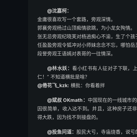
@沈嘉柯：
金庸很喜欢写一个套路，旁观深情。
郭襄旁观杨过山顶痴情欲跳，为小龙女殉情。
张无忌旁观纪晓芙对杨逍痴心不渝，生了个孩
任盈盈旁观令狐冲对小师妹念念不忘，哪怕岳
段誉旁观王语嫣对表哥的一往情深。 ​​​
@林水妖：
看小红书有人征对子下联，上
仁！” 不知道横批是啥？ ​​​
@倦花飞_kzk:
横批：你看着拌
@斌叔 OKmath：
中国现在的一线城市的
因很简单，收入达不到。并且，这种房子还非
得大跌，因为找不到接盘的。 ​​​
@投鱼问道：
股民大亏，寺庙烧香，说亏