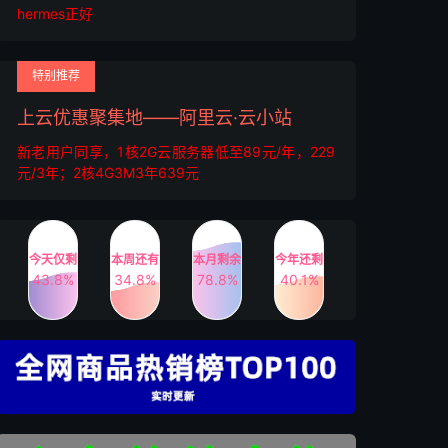
hermes正好
特别推荐
上云优惠聚集地——阿里云·云小站
新老用户同享，1核2G云服务器低至89元/年，229
元/3年；2核4G3M3年639元
今天仅剩
本周还有
本月剩余
今年还剩
43.8%
34.8%
78.8%
40.1%