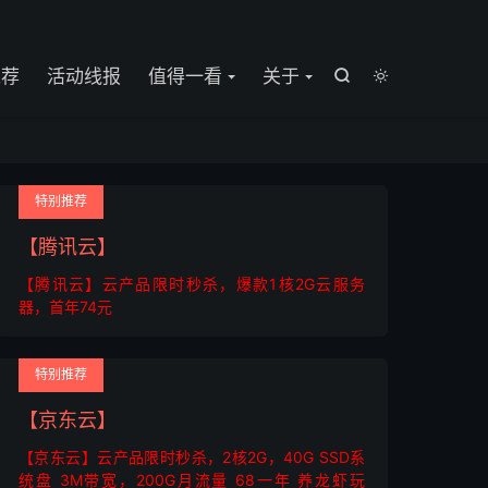

推荐
活动线报
值得一看
关于


特别推荐
【腾讯云】
【腾讯云】云产品限时秒杀，爆款1核2G云服务
器，首年74元
特别推荐
【京东云】
【京东云】云产品限时秒杀，2核2G，40G SSD系
统盘 3M带宽，200G月流量 68一年 养龙虾玩