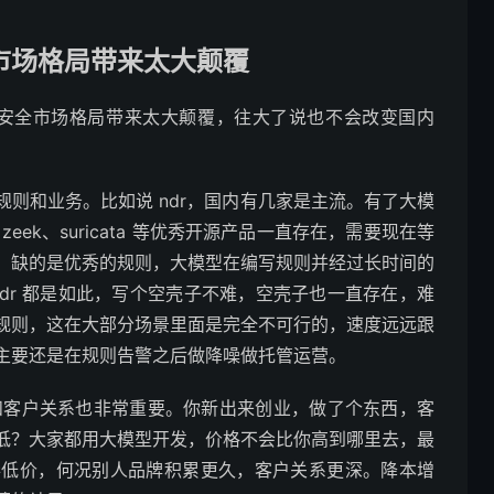
市场格局带来太大颠覆
安全市场格局带来太大颠覆，往大了说也不会改变国内
。
则和业务。比如说 ndr，国内有几家是主流。有了大模
ek、suricata 等优秀开源产品一直存在，需要现在等
，缺的是优秀的规则，大模型在编写规则并经过长时间的
、edr 都是如此，写个空壳子不难，空壳子也一直存在，难
规则，这在大部分场景里面是完全不可行的，速度远远跟
主要还是在规则告警之后做降噪做托管运营。
应和客户关系也非常重要。你新出来创业，做了个东西，客
低？大家都用大模型开发，价格不会比你高到哪里去，最
卷低价，何况别人品牌积累更久，客户关系更深。降本增