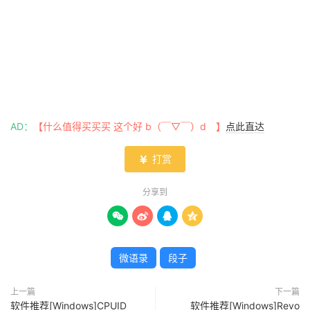
AD：
【什么值得买买买 这个好 b（￣▽￣）d 】
点此直达
打赏

分享到




微语录
段子
上一篇
下一篇
软件推荐[Windows]CPUID
软件推荐[Windows]Revo