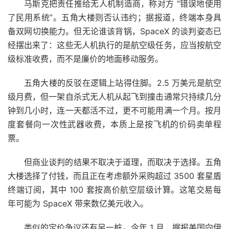
马斯克把责任推给无人机制造商，称对方 “错误地使用
了民用系统”。五角大楼则否认违约；据报道，终端本身具
备双网切换能力。但无论谁该背锅，SpaceX 的谈判姿态已
经摆出来了：这些无人机执行的是航空级任务，应当按航空
级标准收费，而不是廉价的地面移动服务。
五角大楼的反驳在逻辑上站得住脚。2.5 万美元是航空
级月费，但一架自杀式无人机从起飞到撞击通常只持续几分
钟到几小时，连一天都活不过，更不可能用满一个月。按月
度套餐向一次性武器收费，本质上是按飞机的价码卖单程
票。
但商业谈判的结果不取决于道理，而取决于选择。五角
大楼选择了付钱，而且正在考虑额外采购超过 3500 套星盾
终端订阅，其中 100 套按高价航空层级计算。这笔交易每
年可能为 SpaceX 带来数亿美元收入。
类似的定价争议还有另一桩。今年 1 月，据报美国向伊