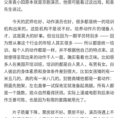
父亲袁小田原本就是京剧演员，他很可能看过这出戏，和袁
先生说过。
今天的武师也好，动作演员也好，很多都是统一的培训
机构出来的。这些机构不是说不好。培养动作片的储备人
才，这是莫大的好事。但往往因为一期学员特别多 —— 因
为想从事这个行业的年轻人其实很多 —— 所以都是统一培
训，每个人的动作都是一样，并不根据他自己的特点来。这
就使得呈现出来的动作千人一面，确实看着也乏味。比如很
多人在美国开培训班，培训的都是白人黑人，有男有女。白
人彼此的身体素质和身体条件差别很大，比如女孩矮的有一
米五几的，高的有一米八几的。别管高矮他都是一套动作：
照面先抱架，左右直拳一试探肯定就准备起高腿。所有人都
是一个路数，观众自然看得厌烦。实际上漫威电影到后来动
作乏善可陈，也是因为有限的套路被用光了。
片子质量下降，票房就不好。票房不好，演员待遇上不