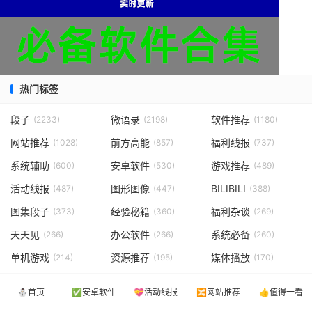
热门标签
段子
微语录
软件推荐
(2233)
(2198)
(1180)
网站推荐
前方高能
福利线报
(1028)
(857)
(737)
系统辅助
安卓软件
游戏推荐
(600)
(530)
(489)
活动线报
图形图像
BILIBILI
(487)
(447)
(388)
图集段子
经验秘籍
福利杂谈
(373)
(360)
(269)
天天见
办公软件
系统必备
(266)
(266)
(260)
单机游戏
资源推荐
媒体播放
(214)
(195)
(170)
这个好诶
上传下载
源码推荐
(160)
(149)
(136)
⛄首页
✅安卓软件
💝活动线报
🔀网站推荐
👍值得一看
IT资讯
硬件相关
安全软件
(96)
(80)
(76)