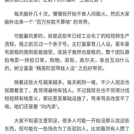
每天脑补几十次，慢慢就开始不食人间烟火，然后大家
脑补出来一个 “百万存款不算啥” 的世界。
可能最坑爹的，就是这些年已经工业化了的短视频生产
流程，我之前见过一个亲子号，主打富豪育儿人设。豪车豪
宅是租的我倒是能接受，连孩子竟然也是租的，整个团队跟
拍电影一样拍日常，购物，逛街，高尔夫，亲自互动什么
的，树立富豪 “精英阶层带娃人设” 之后好带货。
随着这些大号越来越多，每天刷到一堆，不少人观念也
就跟着变了，真觉得遍地有钱人。不过我现在也不觉得讨伐
短视频有啥意义，那玩意变基础设施了，骂来骂去改变不了
啥，咱们还是要 “向内求”。
大家不知道注意到没，很多人可能一开始没那么信这些
东西，但可能在一些场合为了反驳别人，比如看到有人攒了