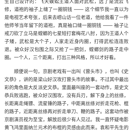
生自己设计的：飞天蜈蚣王道人面对武松，远了是流云飞
修，道袍的袖子上缝了一圈铜钱 —— 这个细节我一直以为
是电视艺术夸张，后来去崂山访一位老道，他给我看了一件
他师爷当年留下的道袍，真是袖口缝一圈铜钱 —— 袖子让
戒刀砍了立马是螳螂的七星短打套梅花八肘，因为王道人个
子矮，武松是大个子，人家走近身内圈，打得武松连连败
退。被众好汉包围之际又抢了一把剑，螳螂剑的路子走中
圈。一个人，三个距离，打出三种风格，所以才好看。
顺便说一句，京剧老戏有一出叫《曾头市》，也叫《史
文恭》，讲的是梁山好汉攻打曾头市的故事。不过其中最出
彩的角色是大反派史文恭。里面最叫座的一套动作，是史文
恭兵败逃跑，被众好汉围攻，没有兵刃，解下身上的丝绦，
长距离走绳镖、流星锤的路子，中距离丝绦对折走花枪、棍
的路子，近距离丝绦再对折走单刀、鞭的路子。这套动作被
京剧演员视为至宝，解放后很少有人见过。我一直怀疑电影
黄飞鸿里面纳兰元术的布棍的灵感由此而来。袁和平先生的