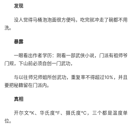
发现
没人觉得马桶泡泡面很方便吗，吃完就冲走了碗都不用
洗。
暴露
一眼看出作者学历：刚看一部武侠小说，门派有祖师爷
门规，下山前必须自创一门武功，
与以往师兄师姐所创武功，重复率不得超过10%，并且
要把秘籍留在门派内。
真相
开尔文°K、华氏度℉、摄氏度℃，三个都是温度单
位。