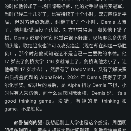
的时候他参加了一场国际锦标赛，他的对手是前丹麦冠军，
当时已经三十几岁了，比赛持续了十个小时，双方应该是平
局，但对方始终想赢，纠缠了好几个小时，Demis 太累
了，他判断错误投子认输，对方非常得意，嘲笑他下错了
棋，Demis 说那个时刻他觉得很不舒服，现场那么多优秀
的头脑，联结起来也许可以攻克癌症（现在却在纠缠一场胜
负），那个时刻他就知道这不是自己一生要做的事情。他
17 岁去了剑桥大学（16 岁就考上了，剑桥说他太小了，让
他等到 17 岁才去），然后有了 DeepMind，又有了解决蛋
白质折叠问题的 AlphaFold，2024 年 Demis 获得了诺贝
尔化学奖。纪录片的最后，是 Alpha 指导 Demis 下棋，小
时候有人采访他，问什么喜欢国际象棋，Demis 说：It‘s a
good thinking game。没错，有趣的是 thinking 和
game，不是胜负。
@卧猫岗的猫:
我想起刚上大学也是这个感觉，周围明
明很多聪明人，很多人却花大量时间刷题、和助教搞关系套