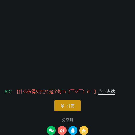
AD：
【什么值得买买买 这个好 b（￣▽￣）d 】
点此直达
打赏

分享到



