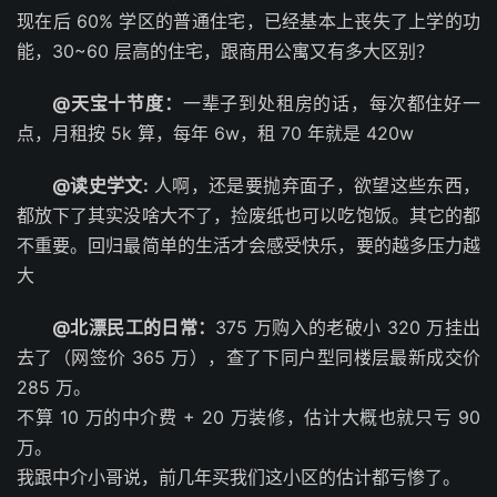
现在后 60% 学区的普通住宅，已经基本上丧失了上学的功
能，30~60 层高的住宅，跟商用公寓又有多大区别？
@天宝十节度：
一辈子到处租房的话，每次都住好一
点，月租按 5k 算，每年 6w，租 70 年就是 420w ​​​
@读史学文:
人啊，还是要抛弃面子，欲望这些东西，
都放下了其实没啥大不了，捡废纸也可以吃饱饭。其它的都
不重要。回归最简单的生活才会感受快乐，要的越多压力越
大
@北漂民工的日常：
375 万购入的老破小 320 万挂出
去了（网签价 365 万），查了下同户型同楼层最新成交价
285 万。
不算 10 万的中介费 + 20 万装修，估计大概也就只亏 90
万。
我跟中介小哥说，前几年买我们这小区的估计都亏惨了。