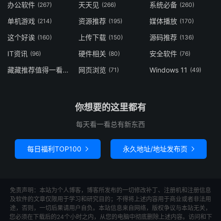
办公软件
天天见
系统必备
(267)
(266)
(260)
单机游戏
资源推荐
媒体播放
(214)
(195)
(170)
这个好诶
上传下载
源码推荐
(160)
(150)
(136)
IT资讯
硬件相关
安全软件
(96)
(80)
(76)
藏藏推荐值得一看
网页浏览
Windows 11
(73)
(71)
(49)
你想要的这里都有
每天看一看总有新东西
每日福利TOP100
永久地址/地址发布页


免责声明：本站为个人博客，博客所发布的一切修改补丁、注册机和注册信息
及软件的文章仅限用于学习和研究目的；不得将上述内容用于商业或者非法用
途，否则，一切后果请用户自负。本站信息来自网络，版权争议与本站无关，
您必须在下载后的24个小时之内，从您的电脑中彻底删除上述内容。访问和下