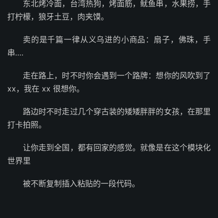
东北烤冷面，台湾热狗，烤面筋，鱿鱼串，水果捞，手
打柠檬，狼牙土豆，肉夹馍。
卖的是千篇一律从义乌进的小商品：扇子，佛珠，手
串….
走在路上，时不时你会遇到一个路牌：想你的风吹到了
xx，我在 xx 很想你。
路边时不时走过几个穿古装的矮矮胖胖的女孩，在那里
打卡拍照。
让你走到全国，都有回家的感觉。就像是在这个模块化
世界里
被不断复制插入粘贴的一段代码。