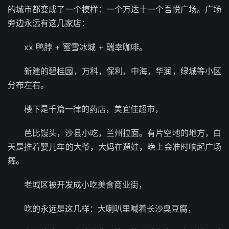
的城市都变成了一个模样：一个万达十一个吾悦广场。广场
旁边永远有这几家店：
xx 鸭脖 + 蜜雪冰城 + 瑞幸咖啡。
新建的碧桂园，万科，保利，中海，华润，绿城等小区
分布左右。
楼下是千篇一律的药店，美宜佳超市，
芭比馒头，沙县小吃，兰州拉面。有片空地的地方，白
天是推着婴儿车的大爷，大妈在遛娃，晚上会准时响起广场
舞。
老城区被开发成小吃美食商业街，
吃的永远是这几样：大喇叭里喊着长沙臭豆腐，