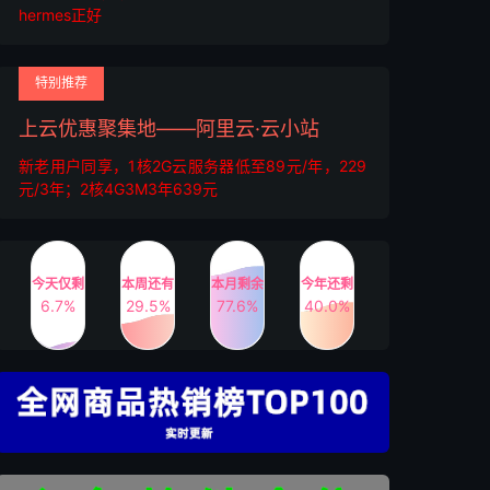
hermes正好
特别推荐
上云优惠聚集地——阿里云·云小站
新老用户同享，1核2G云服务器低至89元/年，229
元/3年；2核4G3M3年639元
今天仅剩
本周还有
本月剩余
今年还剩
6.7%
29.5%
77.6%
40.0%