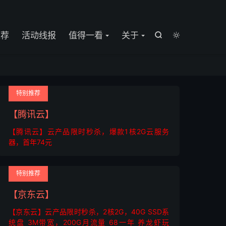

推荐
活动线报
值得一看
关于


特别推荐
【腾讯云】
【腾讯云】云产品限时秒杀，爆款1核2G云服务
器，首年74元
特别推荐
【京东云】
【京东云】云产品限时秒杀，2核2G，40G SSD系
统盘 3M带宽，200G月流量 68一年 养龙虾玩