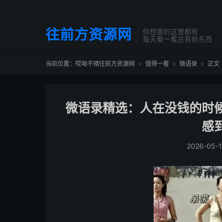
往前方资源网
你想要的这里都有
每天看一看总有新东西
当前位置：
哎呦不错往前方资源网
值得一看
微语录
正文



微语录精选：人在没钱的时
感
2026-05-1