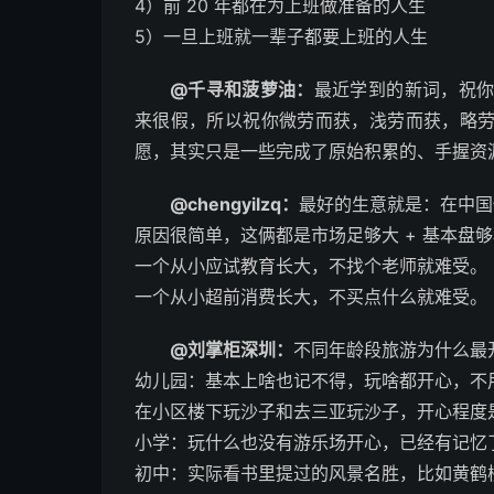
4）前 20 年都在为上班做准备的人生
5）一旦上班就一辈子都要上班的人生 ​​​
@千寻和菠萝油：
最近学到的新词，祝你
来很假，所以祝你微劳而获，浅劳而获，略
愿，其实只是一些完成了原始积累的、手握资
@chengyilzq：
最好的生意就是：在中国
原因很简单，这俩都是市场足够大 + 基本盘
一个从小应试教育长大，不找个老师就难受。
一个从小超前消费长大，不买点什么就难受。
@刘掌柜深圳：
不同年龄段旅游为什么最
幼儿园：基本上啥也记不得，玩啥都开心，不
在小区楼下玩沙子和去三亚玩沙子，开心程度
小学：玩什么也没有游乐场开心，已经有记忆
初中：实际看书里提过的风景名胜，比如黄鹤