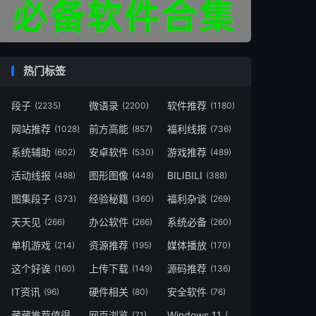
热门标签
段子
微语录
软件推荐
(2235)
(2200)
(1180)
网站推荐
前方高能
福利线报
(1028)
(857)
(736)
系统辅助
安卓软件
游戏推荐
(602)
(530)
(489)
活动线报
图形图像
BILIBILI
(488)
(448)
(388)
图集段子
经验秘籍
福利杂谈
(373)
(360)
(269)
天天见
办公软件
系统必备
(266)
(266)
(260)
单机游戏
资源推荐
媒体播放
(214)
(195)
(170)
这个好诶
上传下载
源码推荐
(160)
(149)
(136)
IT资讯
硬件相关
安全软件
(96)
(80)
(76)
藏藏推荐值得一看
网页浏览
Windows 11
(73)
(71)
(49)