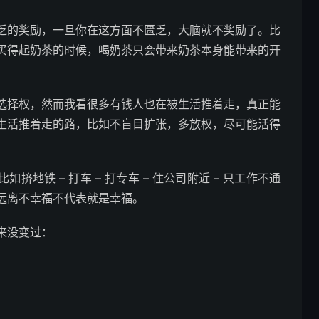
乏的奖励，一旦你在这方面不匮乏，大脑就不奖励了。比
买得起奶茶的时候，喝奶茶只会带来奶茶本身能带来的开
选择权，然而我看很多有钱人也在被生活推着走，真正能
生活推着走的路，比如不盲目扩张，多放权，尽可能活得
地铁 – 打车 – 打专车 – 住公司附近 – 只工作不通
远离不幸福不代表就是幸福。
来没变过：