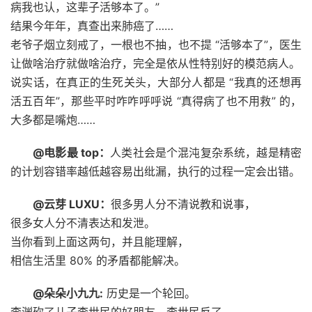
病我也认，这辈子活够本了。”
结果今年年，真查出来肺癌了……
老爷子烟立刻戒了，一根也不抽，也不提 “活够本了”，医生
让做啥治疗就做啥治疗，完全是依从性特别好的模范病人。
说实话，在真正的生死关头，大部分人都是 “我真的还想再
活五百年”，那些平时咋咋呼呼说 “真得病了也不用救” 的，
大多都是嘴炮……
@电影最 top：
人类社会是个混沌复杂系统，越是精密
的计划容错率越低越容易出纰漏，执行的过程一定会出错。
@云芽 LUXU：
很多男人分不清说教和说事，
很多女人分不清表达和发泄。
当你看到上面这两句，并且能理解，
相信生活里 80% 的矛盾都能解决。
@朵朵小九九:
历史是一个轮回。
李渊砍了儿子李世民的好朋友，李世民反了。