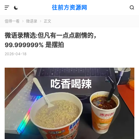
往前方资源网



值得一看
微语录
正文


微语录精选:但凡有一点点剧情的，
99.999999% 是摆拍
2026-04-18