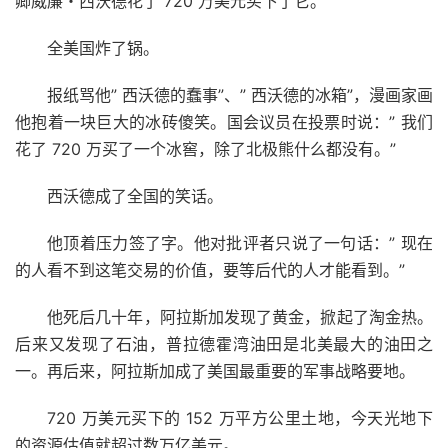
卿威廉・西沃德花了 720 万美元买下了它。
全美国炸了锅。
报纸骂他” 西沃德的蠢事”、” 西沃德的冰箱”，漫画家画
他抱着一块巨大的冰砖傻笑。国会议员在投票时说：” 我们
花了 720 万买了一个冰窖，除了北极熊什么都没有。”
西沃德成了全国的笑话。
他顶着压力签了字。他对批评者只说了一句话：” 现在
的人看不到这笔交易的价值，要等后代的人才能看到。”
他死后几十年，阿拉斯加发现了黄金，掀起了淘金热。
后来又发现了石油，普拉德霍湾油田是北美最大的油田之
一。再后来，阿拉斯加成了美国最重要的军事战略要地。
720 万美元买下的 152 万平方公里土地，今天光地下
的资源估值就超过数万亿美元。