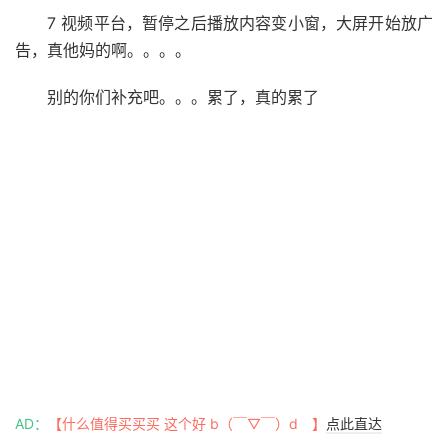
7 视频平台，暂停之后播放内容变小窗，大屏开始放广
告，真他妈的啊。。。。
别的你们补充吧。。。累了，真的累了
AD：
【什么值得买买买 这个好 b（￣▽￣）d 】
点此直达