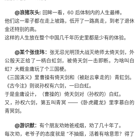
@浪猪灰头:
回眸一看，60 后体制内的人生最棒。
他们这一辈子都在走上坡路，低开了一路高走，到老了退休
金还特别的高。
这样的人生放在整个中国几千年历史里都是少有的体验。
@某个张佳玮：
张无忌光明顶大战灭绝师太倚天剑，外
公殷天正给了一柄白虹剑，被倚天剑一击即断。为啥叫白
虹？大概金庸玩了个三国梗。
《三国演义》里曹操有倚天剑和（被赵云拿走的）青釭剑。
《古今注》则说孙权有六剑，一曰白虹。
于是金庸设计，（曹操的）倚天剑对（孙权的）白虹。
又，孙权六剑，第五叫青冥 ——《卧虎藏龙》里李慕白的
青冥剑。
@游识猷：
有个朋友劝她爸戒烟，劝了几十年了。
每次劝，老爷子的态度就是 “不抽烟，活着有啥意思？得了