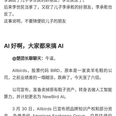
后来李世民当爹了，又砍了儿子李承乾的好朋友，李承乾也
反了。
这事说明，不要随便砍儿子的朋友
AI 好啊，大家都来搞 AI
@楚团长聊聊天：
牛逼，
Allbirds，股票代码 BIRD，原本是一家卖羊毛鞋的公
司，之前业绩差的一塌糊涂，跌麻了，今天涨了六倍。
公司宣布，准备卖掉原有鞋子资产，转身去做人工智能
算力，并计划更名为 NewBird AI。
3 月 30 日，Allbirds 已宣布把品牌知识产权和部分资
产、负债卖给 American Exchange Group，交易估值约