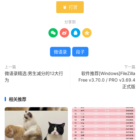
打赏

分享到




微语录
段子
上一篇
下一篇
微语录精选:男生减分的12大行
软件推荐[Windows]FileZilla
为
Free v3.70.0 / PRO v3.69.4
正式版
相关推荐