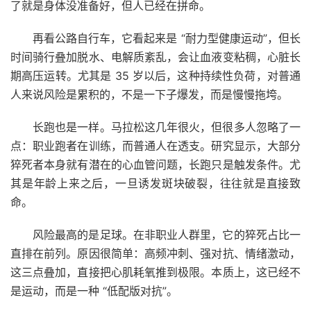
了就是身体没准备好，但人已经在拼命。
再看公路自行车，它看起来是 “耐力型健康运动”，但长
时间骑行叠加脱水、电解质紊乱，会让血液变粘稠，心脏长
期高压运转。尤其是 35 岁以后，这种持续性负荷，对普通
人来说风险是累积的，不是一下子爆发，而是慢慢拖垮。
长跑也是一样。马拉松这几年很火，但很多人忽略了一
点：职业跑者在训练，而普通人在透支。研究显示，大部分
猝死者本身就有潜在的心血管问题，长跑只是触发条件。尤
其是年龄上来之后，一旦诱发斑块破裂，往往就是直接致
命。
风险最高的是足球。在非职业人群里，它的猝死占比一
直排在前列。原因很简单：高频冲刺、强对抗、情绪激动，
这三点叠加，直接把心肌耗氧推到极限。本质上，这已经不
是运动，而是一种 “低配版对抗”。