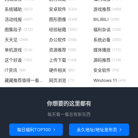
系统辅助
安卓软件
游戏推荐
(602)
(530)
(489)
活动线报
图形图像
BILIBILI
(487)
(448)
(388)
图集段子
经验秘籍
福利杂谈
(373)
(360)
(269)
天天见
办公软件
系统必备
(266)
(266)
(260)
单机游戏
资源推荐
媒体播放
(214)
(195)
(170)
这个好诶
上传下载
源码推荐
(160)
(149)
(136)
IT资讯
硬件相关
安全软件
(96)
(80)
(76)
藏藏推荐值得一看
网页浏览
Windows 11
(73)
(71)
(49)
你想要的这里都有
每天看一看总有新东西
每日福利TOP100
永久地址/地址发布页

