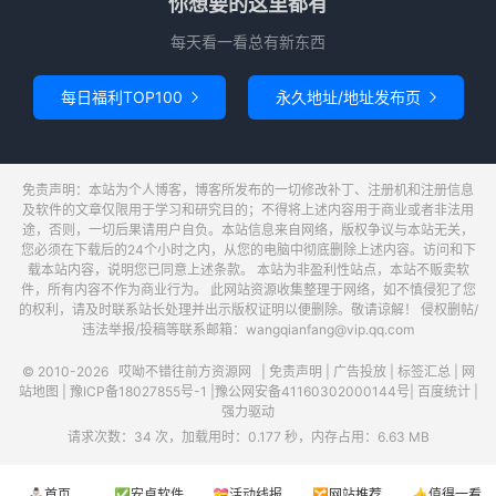
你想要的这里都有
每天看一看总有新东西
每日福利TOP100
永久地址/地址发布页


免责声明：本站为个人博客，博客所发布的一切修改补丁、注册机和注册信息
及软件的文章仅限用于学习和研究目的；不得将上述内容用于商业或者非法用
途，否则，一切后果请用户自负。本站信息来自网络，版权争议与本站无关，
您必须在下载后的24个小时之内，从您的电脑中彻底删除上述内容。访问和下
载本站内容，说明您已同意上述条款。 本站为非盈利性站点，本站不贩卖软
件，所有内容不作为商业行为。 此网站资源收集整理于网络，如不慎侵犯了您
的权利，请及时联系站长处理并出示版权证明以便删除。敬请谅解！ 侵权删帖/
违法举报/投稿等联系邮箱：wangqianfang@vip.qq.com
© 2010-2026
哎呦不错往前方资源网
|
免责声明
|
广告投放
|
标签汇总
|
网
站地图
|
豫ICP备18027855号-1
|
豫公网安备41160302000144号
|
百度统计
|
强力驱动
请求次数：34 次，加载用时：0.177 秒，内存占用：6.63 MB
⛄首页
✅安卓软件
💝活动线报
🔀网站推荐
👍值得一看