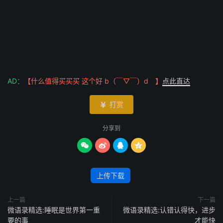
AD：
【什么值得买买买 这个好 b（￣▽￣）d 】
点此直达
打赏

分享到




上传下载
上一篇
下一篇
微语录精选:睡眠是世界第一重
微语录精选:认错认得快，进步
要的事
才能快