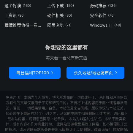
这个好诶
上传下载
源码推荐
(160)
(150)
(136)
IT资讯
硬件相关
安全软件
(96)
(80)
(76)
藏藏推荐值得一看
网页浏览
Windows 11
(73)
(71)
(49)
你想要的这里都有
每天看一看总有新东西
每日福利TOP100
永久地址/地址发布页


免责声明：本站为个人博客，博客所发布的一切修改补丁、注册机和注册信息
及软件的文章仅限用于学习和研究目的；不得将上述内容用于商业或者非法用
途，否则，一切后果请用户自负。本站信息来自网络，版权争议与本站无关，
您必须在下载后的24个小时之内，从您的电脑中彻底删除上述内容。访问和下
载本站内容，说明您已同意上述条款。 本站为非盈利性站点，本站不贩卖软
件，所有内容不作为商业行为。 此网站资源收集整理于网络，如不慎侵犯了您
的权利，请及时联系站长处理并出示版权证明以便删除。敬请谅解！ 侵权删帖/