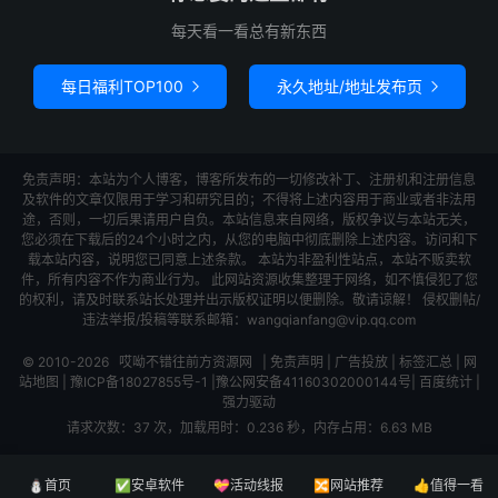
每天看一看总有新东西
每日福利TOP100
永久地址/地址发布页


免责声明：本站为个人博客，博客所发布的一切修改补丁、注册机和注册信息
及软件的文章仅限用于学习和研究目的；不得将上述内容用于商业或者非法用
途，否则，一切后果请用户自负。本站信息来自网络，版权争议与本站无关，
您必须在下载后的24个小时之内，从您的电脑中彻底删除上述内容。访问和下
载本站内容，说明您已同意上述条款。 本站为非盈利性站点，本站不贩卖软
件，所有内容不作为商业行为。 此网站资源收集整理于网络，如不慎侵犯了您
的权利，请及时联系站长处理并出示版权证明以便删除。敬请谅解！ 侵权删帖/
违法举报/投稿等联系邮箱：wangqianfang@vip.qq.com
© 2010-2026
哎呦不错往前方资源网
|
免责声明
|
广告投放
|
标签汇总
|
网
站地图
|
豫ICP备18027855号-1
|
豫公网安备41160302000144号
|
百度统计
|
强力驱动
请求次数：37 次，加载用时：0.236 秒，内存占用：6.63 MB
⛄首页
✅安卓软件
💝活动线报
🔀网站推荐
👍值得一看