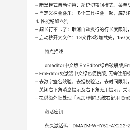
– 暗黑模式自动切换：系统切夜间模式，菜单
– 自定义栏叠叠乐：多个工具栏叠一起，底部
4. 性能稳如老狗
– 超长行不卡了：取消自动换行的行长度限制
– 启动秒开大文件：1G文件3秒加载完，15G
特点描述
emeditor中文版,EmEditor绿色破解版,E
– EmEditor免激活中文绿色便携版, 无需注
– 去数字签名效验，去授权验证，去时间限制
– 关闭右下角消息提示及右下角无用提示，关
– 提供额外批处理「添加/删除系统右键用 EmEd
激活密钥
永久激活码：DMAZM-WHY52-AX222-ZQ