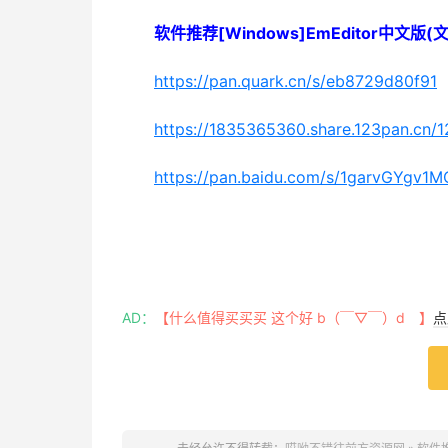
软件推荐[Windows]EmEditor中文版(
https://pan.quark.cn/s/eb8729d80f91
https://1835365360.share.123pan.cn
https://pan.baidu.com/s/1garvGYgv
AD：
【什么值得买买买 这个好 b（￣▽￣）d 】
点