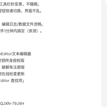
/工具栏秒变黑，不瞎眼。
按钮快速切换，界面不乱。
，编辑日志/数据文件流畅。
文件1分钟内搞定（亲测）。
mEditor文本编辑器
册密钥终身授权版
，破解免注册版
闭在线检查更新
itor 查找项」
JXN-79JXH