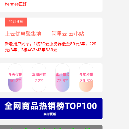
hermes正好
特别推荐
上云优惠聚集地——阿里云·云小站
新老用户同享，1核2G云服务器低至89元/年，229
元/3年；2核4G3M3年639元
今天仅剩
本周还有
本月剩余
今年还剩
50.2%
7.2%
72.6%
39.6%