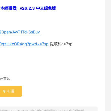
文本编辑器)_v26.2.3 中文绿色版
/123pan/AwT1Td-SsBuv
1MOgzlLkcOR4gg?pwd=u7sp
提取码: u7sp
此直达
打赏
