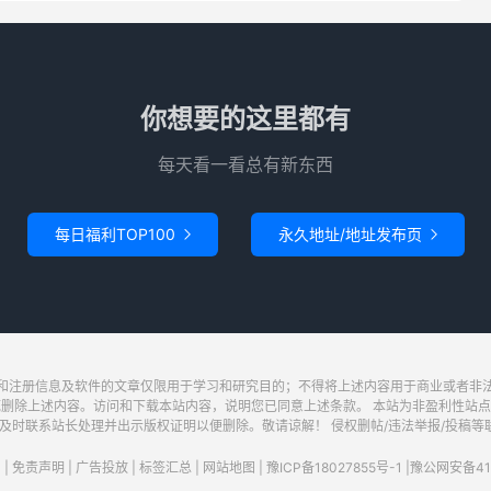
你想要的这里都有
每天看一看总有新东西
每日福利TOP100
永久地址/地址发布页


和注册信息及软件的文章仅限用于学习和研究目的；不得将上述内容用于商业或者非
底删除上述内容。访问和下载本站内容，说明您已同意上述条款。 本站为非盈利性站点
系站长处理并出示版权证明以便删除。敬请谅解！ 侵权删帖/违法举报/投稿等联系邮箱：wa
|
免责声明
|
广告投放
|
标签汇总
|
网站地图
|
豫ICP备18027855号-1
|
豫公网安备411