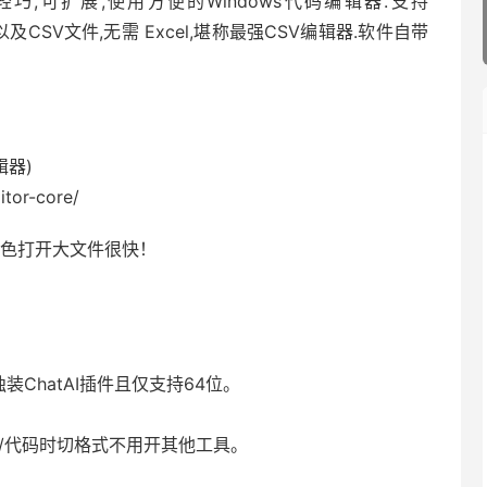
,轻巧,可扩展,使用方便的Windows代码编辑器.支持
以及CSV文件,无需 Excel,堪称最强CSV编辑器.软件自带
辑器)
itor-core/
大特色打开大文件很快！
装ChatAI插件且仅支持64位。
文档/代码时切格式不用开其他工具。