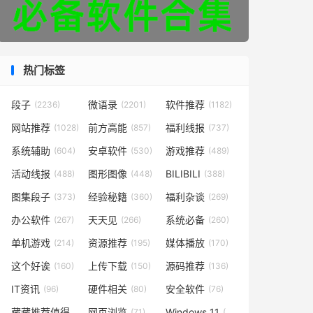
热门标签
段子
微语录
软件推荐
(2236)
(2201)
(1182)
网站推荐
前方高能
福利线报
(1028)
(857)
(737)
系统辅助
安卓软件
游戏推荐
(604)
(530)
(489)
活动线报
图形图像
BILIBILI
(488)
(448)
(388)
图集段子
经验秘籍
福利杂谈
(373)
(360)
(269)
办公软件
天天见
系统必备
(267)
(266)
(260)
单机游戏
资源推荐
媒体播放
(214)
(195)
(170)
这个好诶
上传下载
源码推荐
(160)
(150)
(136)
IT资讯
硬件相关
安全软件
(96)
(80)
(76)
藏藏推荐值得一看
网页浏览
Windows 11
(73)
(71)
(49)