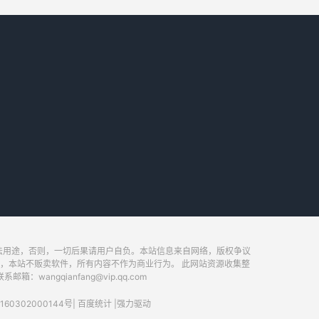
法用途，否则，一切后果请用户自负。本站信息来自网络，版权争议
，本站不贩卖软件，所有内容不作为商业行为。 此网站资源收集整
ngqianfang@vip.qq.com
60302000144号
|
百度统计
|
强力驱动