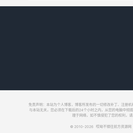
免责声明：本站为个人博客，博客所发布的一切修改补丁、注册机
与本站无关，您必须在下载后的24个小时之内，从您的电脑中彻
理于网络，如不慎侵犯了您的权利，请及时联
© 2010-2026
哎呦不错往前方资源网