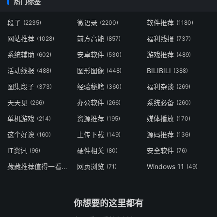
热门标签
段子
微语录
软件推荐
(2235)
(2200)
(1180)
网站推荐
前方高能
福利线报
(1028)
(857)
(737)
系统辅助
安卓软件
游戏推荐
(602)
(530)
(489)
活动线报
图形图像
BILIBILI
(488)
(448)
(388)
图集段子
经验秘籍
福利杂谈
(373)
(360)
(269)
天天见
办公软件
系统必备
(266)
(266)
(260)
单机游戏
资源推荐
媒体播放
(214)
(195)
(170)
这个好诶
上传下载
源码推荐
(160)
(149)
(136)
IT资讯
硬件相关
安全软件
(96)
(80)
(76)
藏藏推荐值得一看
网页浏览
Windows 11
(73)
(71)
(49)
你想要的这里都有