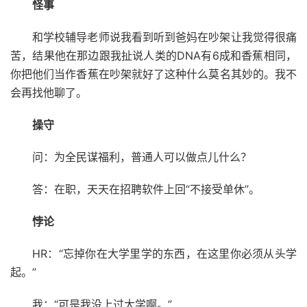
怪事
和学校辅导老师说我看到听到爸妈在吵架让我觉得很痛
苦，结果他在那边跟我扯说人类的DNA有6成和香蕉相同，
你把他们当作香蕉在吵架就好了这种什么莫名其妙的。我不
会再找他聊了。
操守
问：为全民谋福利，普通人可以做点儿什么？
答：在职，天天在招聘软件上回“不接受单休”。
悖论
HR：“忘掉你在大学里学的东西，在这里你必须从头学
起。”
我：“可是我没上过大学啊。”