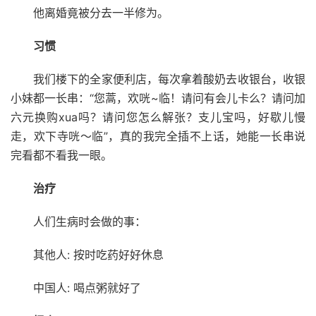
他离婚竟被分去一半修为。
习惯
我们楼下的全家便利店，每次拿着酸奶去收银台，收银
小妹都一长串：“您蒿，欢咣~临！请问有会儿卡么？请问加
六元换购xua吗？请问您怎么解张？支儿宝吗，好歇儿慢
走，欢下寺咣～临”，真的我完全插不上话，她能一长串说
完看都不看我一眼。
治疗
人们生病时会做的事：
其他人: 按时吃药好好休息
中国人: 喝点粥就好了