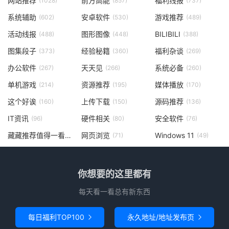
网站推荐
前方高能
福利线报
(1028)
(857)
(737)
系统辅助
安卓软件
游戏推荐
(602)
(530)
(489)
活动线报
图形图像
BILIBILI
(488)
(448)
(388)
图集段子
经验秘籍
福利杂谈
(373)
(360)
(269)
办公软件
天天见
系统必备
(267)
(266)
(260)
单机游戏
资源推荐
媒体播放
(214)
(195)
(170)
这个好诶
上传下载
源码推荐
(160)
(150)
(136)
IT资讯
硬件相关
安全软件
(96)
(80)
(76)
藏藏推荐值得一看
网页浏览
Windows 11
(73)
(71)
(49)
你想要的这里都有
每天看一看总有新东西
每日福利TOP100
永久地址/地址发布页

