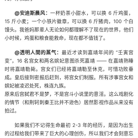
@安迪斯晨风：
一杯奶茶小甜水，可以换 6 斤鸡蛋，
15 斤小麦；一个小铁片徽章，可以换 6 斤猪肉，100 个白
馒头。我爸妈那辈人无论如何都理解不了现在的世界，他们
小时候，鸡蛋和粮食能救命，现在都不值钱了。 ​​​
@透明人間的蒸气：
最近才读到嘉靖年间的 “壬寅宫
变”，16 名宫女和两名嫔妃意图杀死嘉靖 —— 在嘉靖熟睡
时将嘉靖勒毙。宫女们已经将嘉靖勒至休克，可惜功败垂
成。皇后接到密报后赶到，将宫女们制服。所有涉事宫女和
嫔妃被凌迟处死，株连九族。
原来后宫弑君不是梦，不是宫斗小说里的意淫。这么戏剧化
的情节（和荆轲刺秦王比并不逊色）居然影视作品从来没有
拍过。
如果我们不记得生命最初 2-3 年的经历，是因为出生
的过程给我们带来了巨大的心理创伤，所以我们才会刻意忘