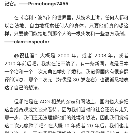
记它。
——Primebongs7455 ​​​
在《哈利・波特》的世界里，从技术上讲，任何人都可
以合法地、自由地探索任何人的身体，只要他们真的想这
样，只要他们能接触到那个人的一根头发和一些复方汤剂。
——clam-inspector ​​​
@祝佳音：
大概是 2000 年，或者 2008 年，或者
2010 年前后吧，我实在记不清了。有一条新闻，说是日本
一个宅和一个二次元角色举办了婚礼。我记得国内有很多翻
译的消息，那个二次元（好像是 30 岁左右）也很诚恳地表
达了自己的想法。
但哪怕是在 ACG 相关的杂志和网站上，国内也大多把
这当成奇观或笑谈来看待，因为我们当时的社会还没有走到
那一步，我们还无法理解他们的处境和想法，因此我们觉得
这二次元魔障了吧？在大概 10 年或者 20 年后，我们也走