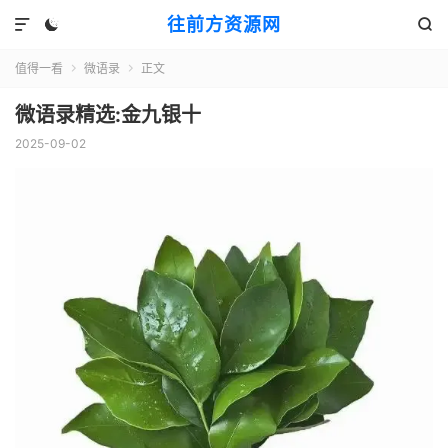
往前方资源网



值得一看
微语录
正文


微语录精选:金九银十
2025-09-02