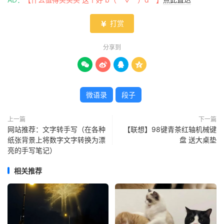
打赏

分享到




微语录
段子
上一篇
下一篇
网站推荐：文字转手写（在各种
【联想】98键青茶红轴机械键
纸张背景上将数字文字转换为漂
盘 送大桌垫
亮的手写笔记）
相关推荐