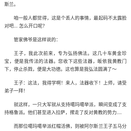
斯兰。
咱一般人都觉得，这是个丢人的事情，最起码不太露脸
对吧… 怎么开口呢？
管家佛爷是这样说的：
王子，我此次前来，专为弘扬佛法。这几十车黄金珍
宝，便是我传法的法器。您收下这些法器，皈依我黄教门
下，停止杀戮，便是大功德。这也算是我弘法圆满了～
王子：这法，我得学啊！来人，法器收下！上师，请受
弟子一拜！
就这样，一只大军就从支持噶玛噶举派，瞬间变成了支
持格鲁派。他们甚至进入拉萨，撵走了反对黄教的势力….
而那位噶玛噶举派红帽活佛，则被阿尔斯兰王子五马分