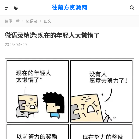
往前方资源网



值得一看
微语录
正文


微语录精选:现在的年轻人太懒惰了
2025-04-29