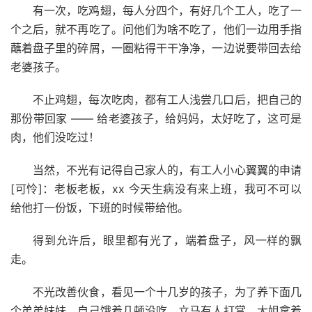
有一次，吃鸡翅，每人分四个，有好几个工人，吃了一
个之后，就不再吃了。问他们为啥不吃了，他们一边用手指
蘸着盘子里的碎屑，一圈粘得干干净净，一边说要带回去给
老婆孩子。
不止鸡翅，每次吃肉，都有工人浅尝几口后，把自己的
那份带回家 —— 给老婆孩子，给妈妈，太好吃了，这可是
肉，他们没吃过！
当然，不光有记得自己家人的，有工人小心翼翼的申请
[可怜]：老板老板，xx 今天生病没有来上班，我可不可以
给他打一份饭，下班的时候带给他。
得到允许后，眼里都有光了，端着盘子，风一样的飘
走。
不光改善伙食，看见一个十几岁的孩子，为了养下面几
个弟弟妹妹，自己饿着几顿没吃。立马有人打赏，大姐拿着