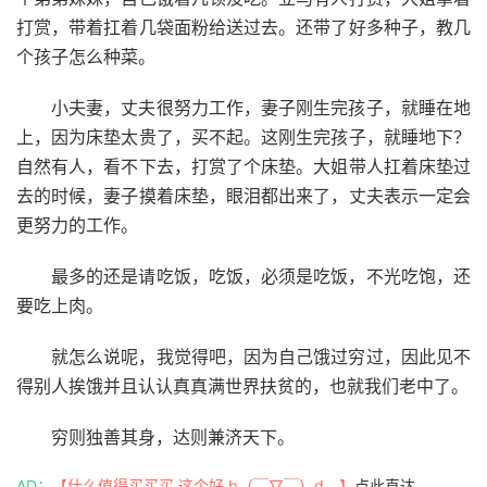
打赏，带着扛着几袋面粉给送过去。还带了好多种子，教几
个孩子怎么种菜。
小夫妻，丈夫很努力工作，妻子刚生完孩子，就睡在地
上，因为床垫太贵了，买不起。这刚生完孩子，就睡地下？
自然有人，看不下去，打赏了个床垫。大姐带人扛着床垫过
去的时候，妻子摸着床垫，眼泪都出来了，丈夫表示一定会
更努力的工作。
最多的还是请吃饭，吃饭，必须是吃饭，不光吃饱，还
要吃上肉。
就怎么说呢，我觉得吧，因为自己饿过穷过，因此见不
得别人挨饿并且认认真真满世界扶贫的，也就我们老中了。
穷则独善其身，达则兼济天下。
AD：
【什么值得买买买 这个好 b（￣▽￣）d 】
点此直达