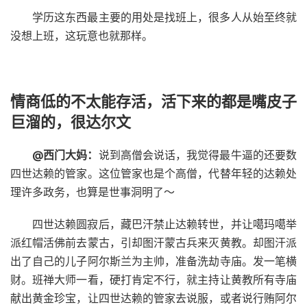
学历这东西最主要的用处是找班上，很多人从始至终就
没想上班，这玩意也就那样。
情商低的不太能存活，活下来的都是嘴皮子
巨溜的，很达尔文
@西门大妈：
说到高僧会说话，我觉得最牛逼的还要数
四世达赖的管家。这位管家也是个高僧，代替年轻的达赖处
理许多政务，也算是世事洞明了～
四世达赖圆寂后，藏巴汗禁止达赖转世，并让噶玛噶举
派红帽活佛前去蒙古，引却图汗蒙古兵来灭黄教。却图汗派
出了自己的儿子阿尔斯兰为主帅，准备洗劫寺庙。发一笔横
财。班禅大师一看，硬打肯定不行，就主持让黄教所有寺庙
献出黄金珍宝，让四世达赖的管家去说服，或者说行贿阿尔