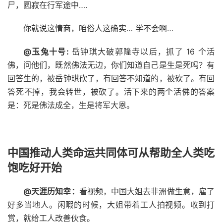
尸，圆寂在行军途中….
你就说这情商，咱俗人这确实… 学不会啊…
@玉兔十号:
岳钟琪大破郭隆寺以后，抓了 16 个活
佛，问他们，既然佛法无边，你们知道自己是生是死吗？有
回答生的，被岳钟琪砍了，有回答不知道的，被砍了。有回
答死不掉，我会转世，被砍了。活下来的两个活佛的答案
是：死是佛法成全，生是将军大恩。
中国推动人类命运共同体可从帮助全人类吃
饱吃好开始
@天涯历知幸：
看视频，中国大姐去非洲做生意，雇了
好多当地人。闲暇的时候，大姐带着工人拍视频。收到打
赏，就给工人改善伙食。