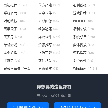
网站推荐
前方高能
福利线报
(1028)
(857)
(737)
系统辅助
安卓软件
游戏推荐
(600)
(530)
(489)
活动线报
图形图像
BILIBILI
(486)
(447)
(388)
图集段子
经验秘籍
福利杂谈
(373)
(360)
(269)
天天见
办公软件
系统必备
(266)
(266)
(260)
单机游戏
资源推荐
媒体播放
(214)
(195)
(170)
这个好诶
上传下载
源码推荐
(160)
(149)
(136)
IT资讯
硬件相关
安全软件
(96)
(80)
(76)
藏藏推荐值得一看
网页浏览
Windows 11
(73)
(71)
(48)
你想要的这里都有
每天看一看总有新东西
每日福利TOP100
永久地址/地址发布页

