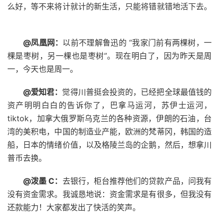
么好，等不来将计就计的新生活，只能将错就错地活下去。
@凤凰网：
以前不理解鲁迅的 “我家门前有两棵树，一
棵是枣树，另一棵也是枣树”。现在明白了，因为昨天是周
一，今天也是周一。
@爱知君：
觉得川普挺会投资的，已经把全球最值钱的
资产明明白白的告诉你了，巴拿马运河，苏伊士运河，
tiktok，加拿大俄罗斯乌克兰的各种资源，伊朗的石油，台
湾的美积电，中国的制造业产能，欧洲的梵蒂冈，韩国的造
船，日本的情绪价值，以及格陵兰岛的企鹅，然后，想拿川
普币去换。 ​​​
@泼墨 C：
去银行，柜台推荐他们的贷款产品，问我有
没有资金需求。我诚恳地说：资金需求是有很多，但我没有
还款能力！大家都发出了快活的笑声。