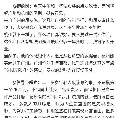
@傅蔚冈：
今天中午和一些做服装的朋友吃饭，席间谈
起广州和杭州的区别，挺有意思。
来自广州的朋友说，这几年广州的气氛不行，和朋友说什么
项目，大家都会和我说风险，这个不能做那个不能做。
杭州就不一样了，什么项目都说好，要不要试一试？你看，
这个项目从有想法到落地最后也就一年多时间：找钱招人开
业。
当然了，他的体验很个人。但是从独角兽的数据看，杭州确
实超过了广州。广州作为千年商都，似乎这几年还真的有点
“夕阳无限好” 的感觉，商业的影响力在慢慢下降。
@
信号与噪声：
二十多岁年轻人最该做的事，不是攒第
一个 100 万。不是向上社交、结识贵人，而是把自己当一
件产品打磨，花所有的时间、精力和赚到的钱，去雕琢自己
成才。 多数人的顺序是，认为人生最重要的是先积攒人
脉、先努力打工攒钱，利用这些杠杆来实现财富自由。但多