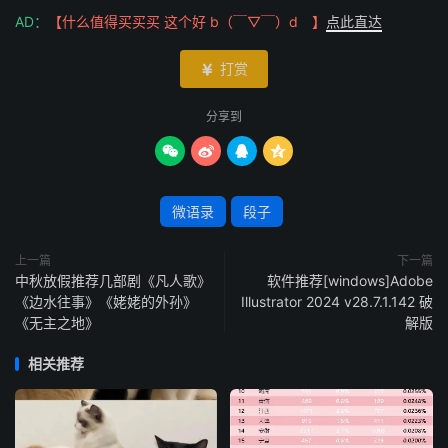
AD：
【什么值得买买买 这个好 b（￣▽￣）d 】
点此直达
打赏

分享到




微语录
段子
上一篇
下一篇
中秋放假推荐几部剧《凡人歌》
软件推荐[windows]Adobe
《边水往事》《姥姥的外孙》
Illustrator 2024 v28.7.1.142 破
《无主之地》
解版
相关推荐