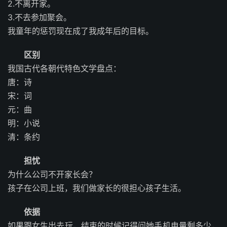
2.不离开家。
3.不去参加聚会。
我童年的惩罚现在成了我成年后的目标。
区别
我国古代各朝代特色文学盘点：
唐：诗
宋：词
元：曲
明：小说
清：条约
担忧
为什么公司不开家长会？
孩子在公司上班，我们做家长的很担心孩子生活。
依据
如果跟女生出去玩，结束的时候记得问她手机电量剩多少，