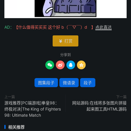
AD：
【什么值得买买买 这个好 b（￣▽￣）d 】
点此直达
打赏

分享到




图集段子
微语录
段子
上一篇
下一篇
游戏推荐[PC端游戏]拳皇98：
网站源码:在线将多张图片拼接
终极对决|The King of Fighters
起来图工具HTML源码
98: Ultimate Match
相关推荐