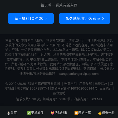
每天看一看总有新东西
每日福利TOP100
永久地址/地址发布页


免责声明：本站为个人博客，博客所发布的一切修改补丁、注册机和注册信息
及软件的文章仅限用于学习和研究目的；不得将上述内容用于商业或者非法用
途，否则，一切后果请用户自负。本站信息来自网络，版权争议与本站无关，
您必须在下载后的24个小时之内，从您的电脑中彻底删除上述内容。访问和下
载本站内容，说明您已同意上述条款。 本站为非盈利性站点，本站不贩卖软
件，所有内容不作为商业行为。 此网站资源收集整理于网络，如不慎侵犯了您
的权利，请及时联系站长处理并出示版权证明以便删除。敬请谅解！ 侵权删帖/
违法举报/投稿等联系邮箱：wangqianfang@vip.qq.com
© 2010-2026
哎呦不错往前方资源网
|
免责声明
|
广告投放
|
标签汇总
|
网
站地图
|
豫ICP备18027855号-1
|
豫公网安备41160302000144号
|
百度统计
|
强力驱动
请求次数：36 次，加载用时：0.187 秒，内存占用：6.63 MB
⛄首页
✅安卓软件
💝活动线报
🔀网站推荐
👍值得一看