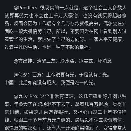
@Pendlers: 很现实的一点就是，这个社会上大多数人
就算再努力也不会住上千万大豪宅，也没有钱买得起奢侈
品，反而会因为工作后有个几万存款就很高兴，偶尔会在外
面吃一顿大餐犒劳自己。所以，不要因为在网上看到别人过
着奢华的生活，就迷失了自己的方向呀。一家人平安健康，
过着平凡的生活，也是一种了不起的幸福。 ​​​
@方出神：清醒三友：冷水澡，冰美式，坏消息
@何夕：西方：上帝说要有光，于是就有了光。
中国：此后如竟没有炬火，我便是唯一的光。 ​​​
@九边 Pro: 这个非常有道理，这几年碰到好几例这种
事，年龄大了在职场混不下去了，拿着几百万退场，觉得非
常纠结，如果这几百万存银行，又担心再过二十年不值啥
钱，就跟三十多年前万元户似的，最后忍不住去投资增值，
很快赔的啥都没了，还有人一开始确实赚到了，变得非常大