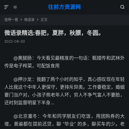
往前方资源网



值得一看
微语录
正文


微语录精选:春肥，夏胖，秋膘，冬圆。
2022-08-30
@黄腿肠：今天看见最精准的一句话：甄嬛传和武林外
传是电子榨菜，可配饭食用 ​​​
@押沙龙：我翻了两个小时的知乎，真心感叹现在年轻
人比我这个中年人更保守，更排斥异类。工作要稳定，婚姻
要门当户对，小孩子熊老年人坏，穷人不争气富人不要脸，
还时刻监督明星下半身…
@北京塞冬：今年和同学朋友们吃饭，用团购券的大
增，普遍都在提前还贷，聊 “毕业” 的多，聊买车的少。老