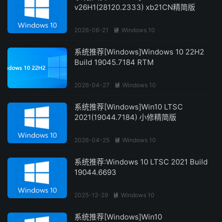
v26H1(28120.2333) xb21CN精简版
2026-06-21
Windows 10

系统推荐[Windows]Windows 10 22H2
Build 19045.7184 RTM
2026-04-27
Windows 10

系统推荐[Windows]Win10 LTSC
2021(19044.7184) 小修精简版
2026-04-25
Windows 10

系统推荐:Windows 10 LTSC 2021 Build
19044.6693
2025-12-29
Windows 10

系统推荐[Windows]Win10