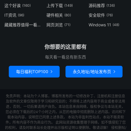
这个好诶
上传下载
源码推荐
(160)
(149)
(136)
IT资讯
硬件相关
安全软件
(96)
(80)
(76)
藏藏推荐值得一看
网页浏览
Windows 11
(73)
(71)
(48)
你想要的这里都有
每天看一看总有新东西
每日福利TOP100
永久地址/地址发布页


免责声明：本站为个人博客，博客所发布的一切修改补丁、注册机和注册信息
及软件的文章仅限用于学习和研究目的；不得将上述内容用于商业或者非法用
途，否则，一切后果请用户自负。本站信息来自网络，版权争议与本站无关，
您必须在下载后的24个小时之内，从您的电脑中彻底删除上述内容。访问和下
载本站内容，说明您已同意上述条款。 本站为非盈利性站点，本站不贩卖软
件，所有内容不作为商业行为。 此网站资源收集整理于网络，如不慎侵犯了您
的权利，请及时联系站长处理并出示版权证明以便删除。敬请谅解！ 侵权删帖/