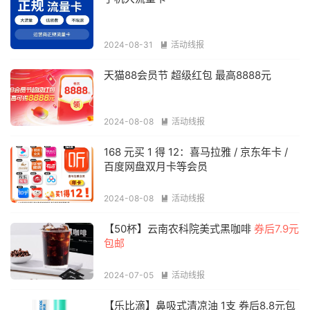
2024-08-31
活动线报

天猫88会员节 超级红包 最高8888元
2024-08-08
活动线报

168 元买 1 得 12：喜马拉雅 / 京东年卡 /
百度网盘双月卡等会员
2024-08-08
活动线报

【50杯】云南农科院美式黑咖啡
券后7.9元
包邮
2024-07-05
活动线报

【乐比滴】鼻吸式清凉油 1支 券后8.8元包