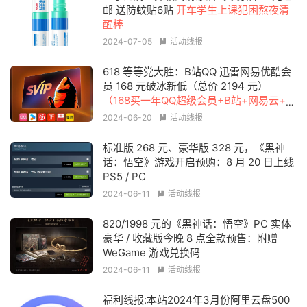
邮 送防蚊贴6贴
开车学生上课犯困熬夜清
醒棒
2024-07-05
活动线报

618 等等党大胜：B站QQ 迅雷网易优酷会
员 168 元破冰新低（总价 2194 元）
（168买一年QQ超级会员+B站+网易云+迅
雷+微博+王者，感觉也不亏啊）
2024-06-20
活动线报

标准版 268 元、豪华版 328 元，《黑神
话：悟空》游戏开启预购：8 月 20 日上线
PS5 / PC
2024-06-11
活动线报

820/1998 元的《黑神话：悟空》PC 实体
豪华 / 收藏版今晚 8 点全款预售：附赠
WeGame 游戏兑换码
2024-06-11
活动线报

福利线报:本站2024年3月份阿里云盘500