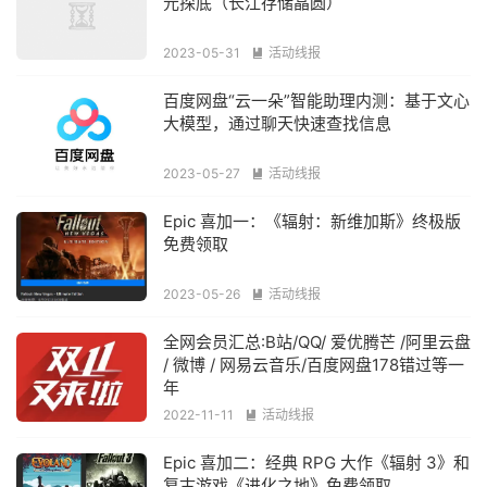
元探底（长江存储晶圆）
2023-05-31
活动线报

百度网盘“云一朵”智能助理内测：基于文心
大模型，通过聊天快速查找信息
2023-05-27
活动线报

Epic 喜加一：《辐射：新维加斯》终极版
免费领取
2023-05-26
活动线报

全网会员汇总:B站/QQ/ 爱优腾芒 /阿里云盘
/ 微博 / 网易云音乐/百度网盘178错过等一
年
2022-11-11
活动线报

Epic 喜加二：经典 RPG 大作《辐射 3》和
复古游戏《进化之地》免费领取