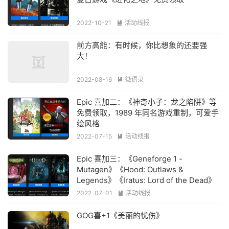
2022-10-21
活动线报

前方高能：有时候，你比想象的还要强
大！
2022-08-16
微语录

Epic 喜加二：《神奇小子：龙之陷阱》等
免费领取，1989 年同名游戏重制，可爱手
绘风格
2022-07-15
活动线报

Epic 喜加三：《Geneforge 1 -
Mutagen》《Hood: Outlaws &
Legends》《Iratus: Lord of the Dead》
2022-07-01
活动线报

GOG喜+1《美丽的忧伤》