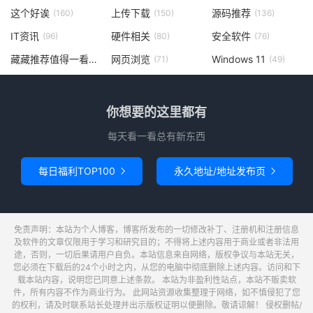
这个好诶
上传下载
源码推荐
(160)
(150)
(136)
IT资讯
硬件相关
安全软件
(96)
(80)
(76)
藏藏推荐值得一看
网页浏览
Windows 11
(73)
(71)
(49)
你想要的这里都有
每天看一看总有新东西
每日福利TOP100
永久地址/地址发布页


免责声明：本站为个人博客，博客所发布的一切修改补丁、注册机和注册信息
及软件的文章仅限用于学习和研究目的；不得将上述内容用于商业或者非法用
途，否则，一切后果请用户自负。本站信息来自网络，版权争议与本站无关，
您必须在下载后的24个小时之内，从您的电脑中彻底删除上述内容。访问和下
载本站内容，说明您已同意上述条款。 本站为非盈利性站点，本站不贩卖软
件，所有内容不作为商业行为。 此网站资源收集整理于网络，如不慎侵犯了您
的权利，请及时联系站长处理并出示版权证明以便删除。敬请谅解！ 侵权删帖/