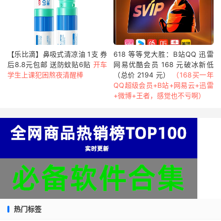
【乐比滴】鼻吸式清凉油 1支 券
618 等等党大胜：B站QQ 迅雷
后8.8元包邮 送防蚊贴6贴
开车
网易优酷会员 168 元破冰新低
学生上课犯困熬夜清醒棒
（总价 2194 元）
（168买一年
QQ超级会员+B站+网易云+迅雷
+微博+王者，感觉也不亏啊）
热门标签