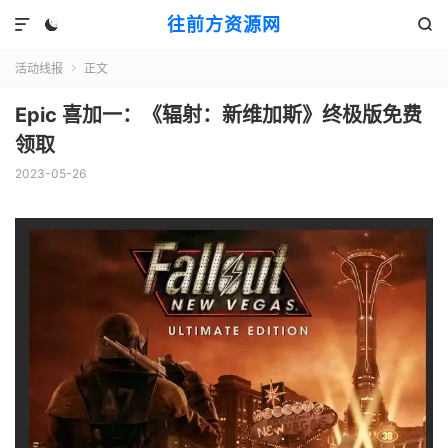
往前方资源网



活动线报
正文

Epic 喜加一：《辐射：新维加斯》终极版免费
领取
2023-05-26