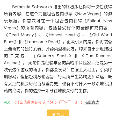
Bethesda Softworks 推出的终极版让你可一次性获得
所有内容，在这个完整组合包内纵享《New Vegas》的游
玩乐趣。你首次可在一个组合包内获得《Fallout: New
Vegas》的所有内容，包括备受好评的全部扩充内容：
《Dead Money》、《Honest Hearts》、《Old World
Blues》和《Lonesome Road》。更吸引人的是，你将装备
上最新式的独特武器、弹药类型和配方，均来自于新近推出
的扩充包：《Courier’s Stash》和《Gun Runners’
Arsenal》。 无论你是经验丰富的莫哈韦探险家，还是第一
次玩这个游戏的新手，你都会发现：在废土大地上，引类呼
朋容易，但招怨树敌也容易；行动所产生影响更加深远；既
有大把的机会历经百战垂青史，也有不时掉入一败涂地名狼
藉的绝境。你的选择一如既往地攸关你的生存。
AD：
【什么值得买买买 这个好 b（￣▽￣）d 】
点此直达
打赏
