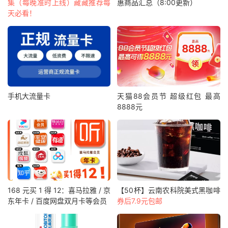
集（每晚准时上线）藏藏推荐每
惠商品汇总（8:00更新）
天必看！
手机大流量卡
天猫88会员节 超级红包 最高
8888元
168 元买 1 得 12：喜马拉雅 / 京
【50杯】云南农科院美式黑咖啡
东年卡 / 百度网盘双月卡等会员
券后7.9元包邮