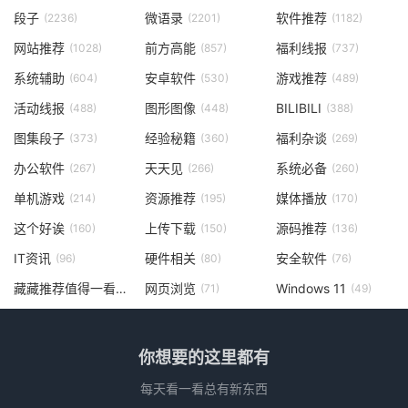
段子
微语录
软件推荐
(2236)
(2201)
(1182)
网站推荐
前方高能
福利线报
(1028)
(857)
(737)
系统辅助
安卓软件
游戏推荐
(604)
(530)
(489)
活动线报
图形图像
BILIBILI
(488)
(448)
(388)
图集段子
经验秘籍
福利杂谈
(373)
(360)
(269)
办公软件
天天见
系统必备
(267)
(266)
(260)
单机游戏
资源推荐
媒体播放
(214)
(195)
(170)
这个好诶
上传下载
源码推荐
(160)
(150)
(136)
IT资讯
硬件相关
安全软件
(96)
(80)
(76)
藏藏推荐值得一看
网页浏览
Windows 11
(73)
(71)
(49)
你想要的这里都有
每天看一看总有新东西