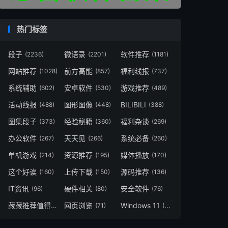
热门标签
段子
微语录
软件推荐
(2236)
(2201)
(1181)
网站推荐
前方高能
福利线报
(1028)
(857)
(737)
系统辅助
安卓软件
游戏推荐
(602)
(530)
(489)
活动线报
图形图像
BILIBILI
(488)
(448)
(388)
图集段子
经验秘籍
福利杂谈
(373)
(360)
(269)
办公软件
天天见
系统必备
(267)
(266)
(260)
单机游戏
资源推荐
媒体播放
(214)
(195)
(170)
这个好诶
上传下载
源码推荐
(160)
(150)
(136)
IT资讯
硬件相关
安全软件
(96)
(80)
(76)
藏藏推荐值得一看
网页浏览
Windows 11
(73)
(71)
(49)