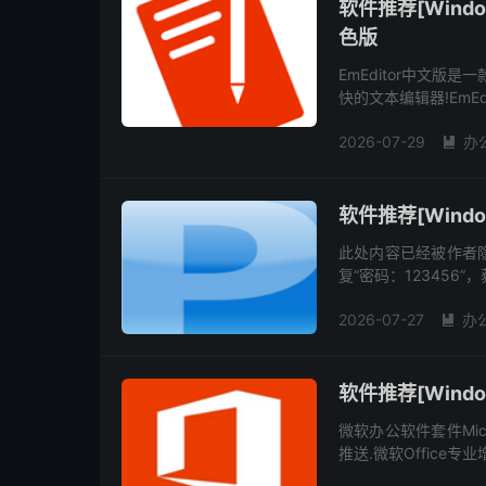
软件推荐[Windo
色版
EmEditor中文版是
快的文本编辑器!EmEd
编辑器.支持宏,Unico
2026-07-29
办

软件推荐[Windows]
此处内容已经被作者
复“密码：123456
右侧二维码都可以关
2026-07-27
办

软件推荐[Windo
微软办公软件套件Micro
推送.微软Office专业
式推出,Office LTS...