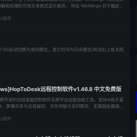
和处理的可视文本格式显示差异。 特征 WinMerge 对于确定项
后合并版本之间的更改非常有用。W...
公软件
-7:00自动切换为夜间模式，其它时间为日间模式/网站右上角太阳
ws]HopToDesk远程控制软件v1.46.8 中文免费版
一款免费开源的远程桌面控制软件及跨平台远程协助工具，支持AI助手直
作、屏幕共享与远程操控、文件传输与实时聊天、无需路由器端口
理。本站提供 HopToDesk v1.46 中文免...
公软件