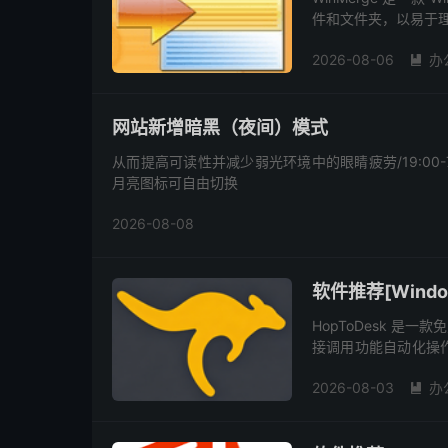
件和文件夹，以易于理解
目版本之间的更改，然
2026-08-06
办

网站新增暗黑（夜间）模式
从而提高可读性并减少弱光环境中的眼睛疲劳/19:00
月亮图标可自由切换
2026-08-08
软件推荐[Windo
HopToDesk 是
接调用功能自动化操
转发的直连访问及多设备管
2026-08-03
办
