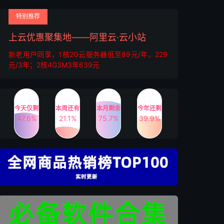
特别推荐
上云优惠聚集地——阿里云·云小站
新老用户同享，1核2G云服务器低至89元/年，229
元/3年；2核4G3M3年639元
今天仅剩
本周还有
本月剩余
今年还剩
47.6%
21.1%
75.7%
39.9%