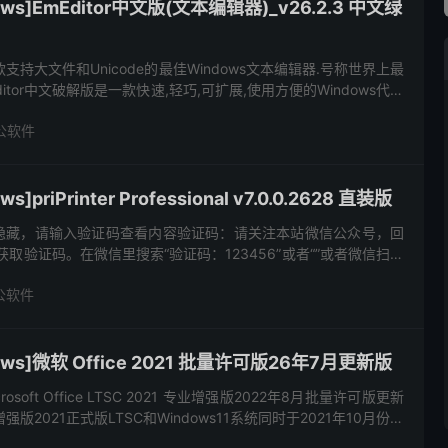
ws]EmEditor中文版(文本编辑器)_v26.2.3 中文绿
一款支持大文件和Unicode的最佳Windows文本编辑器.号称世界上最
itor中文破解版是一款快速,轻巧,可扩展,使用方便的Windows代码
de编码,代码段插件...
公软件
priPrinter Professional v7.0.0.2628 直装版
隐藏，请输入验证码查看内容验证码：请关注本站微信公众号，回
”，获取验证码。在微信里搜索“验证码：123456”或者“”或者微信扫描
注本站微信公众号。
公软件
ws]微软 Office 2021 批量许可版26年7月更新版
soft Office LTSC 2021 专业增强版2022年8月批量许可版更新
增强版2021正式版LTSC和Windows11系统同时于2021年10月份正