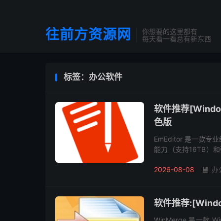
往前方资源网
你想要的这里都有
每天看一看总有新东西
标签：办公软件
软件推荐[Windo
色版
EmEditor​ 是
能力（支持16TB）
最快。软件原生支持宏、
2026-08-08
办

软件推荐:[Wind
WinMerge 是一款