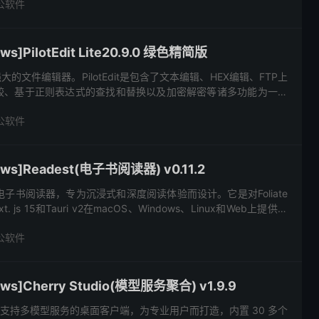
公软件
]PilotEdit Lite20.9.0 绿色精简版
功能强大的文件编辑器。PilotEdit是包含了文本编辑、HEX编辑、FTP上
较、基于正则表达式的查找和替换以及加密解密等诸多功能为一体
，功能强大，是一款非常不错的软件。 软件功...
公软件
s]Readest(电子书阅读器) v0.11.2
开源电子书阅读器，专为沉浸式和深度阅读体验而设计。它是对Foliate
js 15和Tauri v2在macOS、Windows、Linux和Web上提供无
将支持移动平台。...
公软件
s]Cherry Studio(模型服务聚合) v1.9.9
o 是一个支持多模型服务的桌面客户端，为专业用户而打造，内置 30 多个