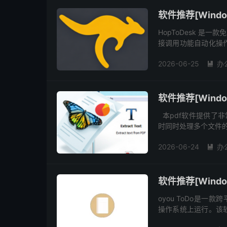
软件推荐[Windo
HopToDesk 是
接调用功能自动化操
转发的直连访问及多设备管
2026-06-25
办

软件推荐[Window
本pdf软件提供了非
时同时处理多个文件的能力。
它提供了一整套的 PDF
2026-06-24
办

软件推荐[Windows
oyou ToDo是一款
操作系统上运行。该
效的待办事项管理功能。