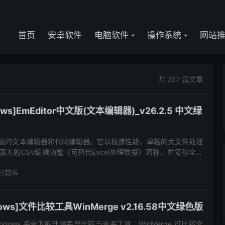
首页
安卓软件
电脑软件
操作系统
网站
共 267 篇文章
ws]EmEditor中文版(文本编辑器)_v26.2.5 中文绿
一款专业级的文本编辑器和代码编辑器。它以极速性能、卓越的大文件处理
和强大的CSV编辑功能（可替代Excel处理数据）著称，并号称全球
Unicode编码、语法高亮与插件扩展，功能...
公软件
ows]文件比较工具WinMerge v2.16.58中文绿色版
 Windows 平台下的开源差异比较与合并工具。WinMerge 可比较文