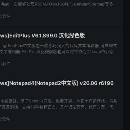
系统。它能够处理RSS/ATOM/JSON/iCalendar/Sitemap等多种
在线提...
公软件
]EditPlus V6.1.899.0 汉化绿色版
uting EditPlus中文版是一款小巧强大的代码文本编辑器,可处理文
编辑器,EditPlus汉化破解版也可以将它作为C/Java/Php等语
具.最新版支持HTML...
公软件
]Notepad4(Notepad2中文版) v26.06 r6196
级文本编辑器，基于Scintilla开发，免费开源，体积小巧运行快，与系
同资源消耗，支持70种编程语言，具有语法高亮、代码方案、代码
示、多步撤销、批量查找替换等功能。Notepa...
公软件