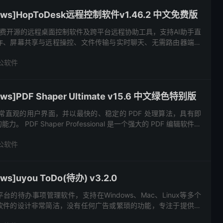
ws]HopToDesk远程控制软件v1.46.2 中文免费版
一款免费开源的远程桌面控制软件及跨平台远程协助工具，支持AI助手直
作、屏幕共享与远程操控、文件传输与实时聊天、无需路由器端口
理。本站提供 HopToDesk v1.46 中文免...
公软件
s]PDF Shaper Ultimate v15.6 中文绿色特别版
常直观的用户界面，并以最快的、稳定的 PDF 处理算法，具有即
 PDF Shaper Professional 是一个强大的 PDF 编辑软件，
 工具和实用...
公软件
]uyou ToDo(待办) v3.2.0
跨平台的待办事项管理软件，支持在Windows、Mac、Linux等多个
软件的设计非常简洁，没有任何广告或繁琐的功能，专注于提供高
oyou ToDo的界面设计采用了毛玻璃效果，...