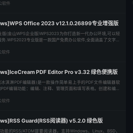
公软件
s]WPS Office 2023 v12.1.0.26899专业增强版
023专业版(金山WPS企业版)WPS2023为你打造新一代办公环境,可以轻
务.WPS2023专业版是一款国产免费办公软件,全面涵盖了文字处
PDF文档.提供强大插件平台支持...
公软件
]IceCream PDF Editor Pro v3.32 绿色便携版
 Editor(冰淇淋PDF编辑器)是一款操作简单易上手的PDF文件编辑器软
的PDF编辑功能：编辑、注释、管理页面和填写表格。创建和编辑
对象、表格填写、添加注释、设置PDF水印...
公软件
s]RSS Guard(RSS阅读器) v5.2.0 绿色版
款多功能的RSS/ATOM提要阅读器，支持Windows、Linux、BSD、