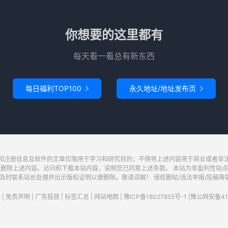
你想要的这里都有
每天看一看总有新东西
每日福利TOP100
永久地址/地址发布页


和注册信息及软件的文章仅限用于学习和研究目的；不得将上述内容用于商业或者非
底删除上述内容。访问和下载本站内容，说明您已同意上述条款。 本站为非盈利性站点
系站长处理并出示版权证明以便删除。敬请谅解！ 侵权删帖/违法举报/投稿等联系邮箱：wa
|
免责声明
|
广告投放
|
标签汇总
|
网站地图
|
豫ICP备18027855号-1
|
豫公网安备411
请求次数：37 次，加载用时：0.233 秒，内存占用：6.66 MB