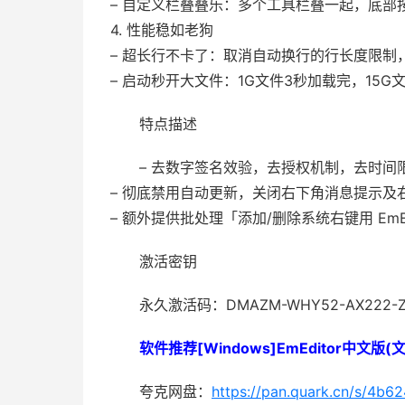
– 自定义栏叠叠乐：多个工具栏叠一起，底部
4. 性能稳如老狗
– 超长行不卡了：取消自动换行的行长度限制
– 启动秒开大文件：1G文件3秒加载完，15G
特点描述
– 去数字签名效验，去授权机制，去时间
– 彻底禁用自动更新，关闭右下角消息提示及
– 额外提供批处理「添加/删除系统右键用 EmEd
激活密钥
永久激活码：DMAZM-WHY52-AX222-ZQ
软件推荐[Windows]EmEditor中文版(
夸克网盘：
https://pan.quark.cn/s/4b6