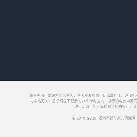
免责声明：本站为个人博客，博客所发布的一切修改补丁、注册机
与本站无关，您必须在下载后的24个小时之内，从您的电脑中彻
理于网络，如不慎侵犯了您的权利，请及时联
© 2010-2026
哎呦不错往前方资源网