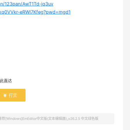
.cn/123pan/AwT1Td-jq3uv
2Dkq0VVkr-eRWl7Kfeg?pwd=mgd1
此直达
打赏

荐[Windows]EmEditor中文版(文本编辑器)_v26.2.5 中文绿色版