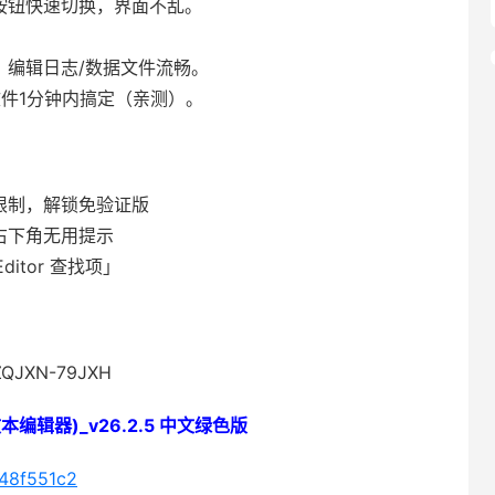
按钮快速切换，界面不乱。
，编辑日志/数据文件流畅。
文件1分钟内搞定（亲测）。
限制，解锁免验证版
右下角无用提示
itor 查找项」
JXN-79JXH
文本编辑器)_v26.2.5 中文绿色版
248f551c2