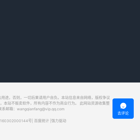
法用途，否则，一切后果请用户自负。本站信息来自网络，版权争议
，本站不贩卖软件，所有内容不作为商业行为。 此网站资源收集整

ngqianfang@vip.qq.com
去评论
60302000144号
|
百度统计
|
强力驱动