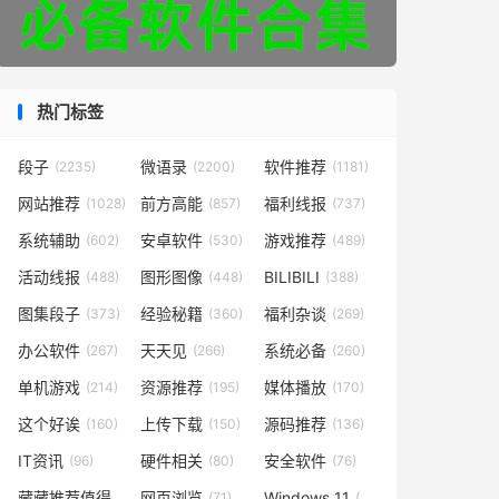
热门标签
段子
微语录
软件推荐
(2235)
(2200)
(1181)
网站推荐
前方高能
福利线报
(1028)
(857)
(737)
系统辅助
安卓软件
游戏推荐
(602)
(530)
(489)
活动线报
图形图像
BILIBILI
(488)
(448)
(388)
图集段子
经验秘籍
福利杂谈
(373)
(360)
(269)
办公软件
天天见
系统必备
(267)
(266)
(260)
单机游戏
资源推荐
媒体播放
(214)
(195)
(170)
这个好诶
上传下载
源码推荐
(160)
(150)
(136)
IT资讯
硬件相关
安全软件
(96)
(80)
(76)
藏藏推荐值得一看
网页浏览
Windows 11
(73)
(71)
(49)