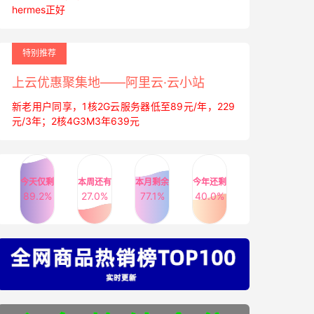
hermes正好
特别推荐
上云优惠聚集地——阿里云·云小站
新老用户同享，1核2G云服务器低至89元/年，229
元/3年；2核4G3M3年639元
今天仅剩
本周还有
本月剩余
今年还剩
89.2%
27.0%
77.1%
40.0%