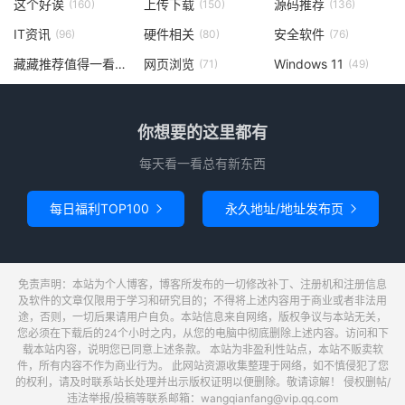
这个好诶
上传下载
源码推荐
(160)
(150)
(136)
IT资讯
硬件相关
安全软件
(96)
(80)
(76)
藏藏推荐值得一看
网页浏览
Windows 11
(73)
(71)
(49)
你想要的这里都有
每天看一看总有新东西
每日福利TOP100
永久地址/地址发布页


免责声明：本站为个人博客，博客所发布的一切修改补丁、注册机和注册信息
及软件的文章仅限用于学习和研究目的；不得将上述内容用于商业或者非法用
途，否则，一切后果请用户自负。本站信息来自网络，版权争议与本站无关，
您必须在下载后的24个小时之内，从您的电脑中彻底删除上述内容。访问和下
载本站内容，说明您已同意上述条款。 本站为非盈利性站点，本站不贩卖软
件，所有内容不作为商业行为。 此网站资源收集整理于网络，如不慎侵犯了您
的权利，请及时联系站长处理并出示版权证明以便删除。敬请谅解！ 侵权删帖/
违法举报/投稿等联系邮箱：wangqianfang@vip.qq.com