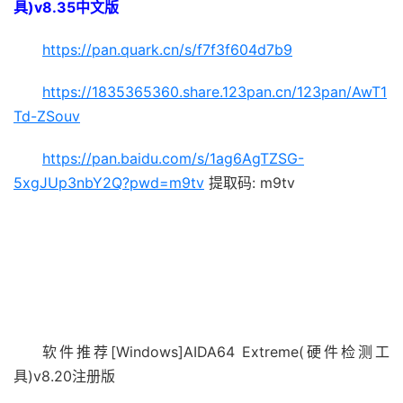
具)v8.35中文版
https://pan.quark.cn/s/f7f3f604d7b9
https://1835365360.share.123pan.cn/123pan/AwT1
Td-ZSouv
https://pan.baidu.com/s/1ag6AgTZSG-
5xgJUp3nbY2Q?pwd=m9tv
提取码: m9tv
软件推荐[Windows]AIDA64 Extreme(硬件检测工
具)v8.20注册版