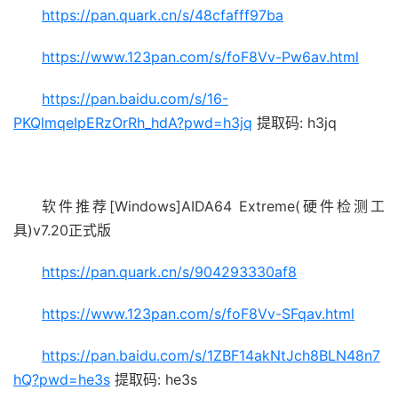
https://pan.quark.cn/s/48cfafff97ba
https://www.123pan.com/s/foF8Vv-Pw6av.html
https://pan.baidu.com/s/16-
PKQlmqeIpERzOrRh_hdA?pwd=h3jq
提取码: h3jq
软件推荐[Windows]AIDA64 Extreme(硬件检测工
具)v7.20正式版
https://pan.quark.cn/s/904293330af8
https://www.123pan.com/s/foF8Vv-SFqav.html
https://pan.baidu.com/s/1ZBF14akNtJch8BLN48n7
hQ?pwd=he3s
提取码: he3s