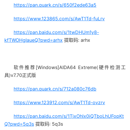
https://pan.quark.cn/s/650f2ede63a5
https://www.123865.com/s/AwT1Td-fuLrv
https://pan.baidu.com/s/1twDHUm1y8-
kfTWOHgIaueQ?pwd=arhx
提取码: arhx
软件推荐[Windows]AIDA64 Extreme(硬件检测工
具)v7.70正式版
https://pan.quark.cn/s/712a080c76db
https://www.123912.com/s/AwT1Td-ovzrv
https://pan.baidu.com/s/1TjxOhlx0iQTboLhUFopKt
Q?pwd=5q3s
提取码: 5q3s