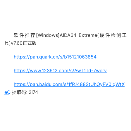
软件推荐[Windows]AIDA64 Extreme(硬件检测工
具)v7.60正式版
https://pan.quark.cn/s/b15121063854
https://www.123912.com/s/AwT1Td-7wcrv
https://pan.baidu.com/s/1fPJ488StUhOyFV0iqWtX
eQ
提取码: 2i74