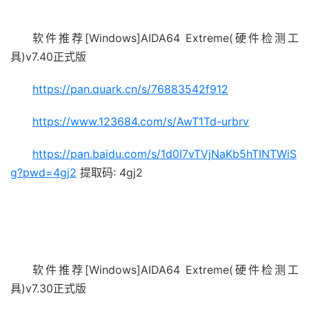
软件推荐[Windows]AIDA64 Extreme(硬件检测工
具)v7.40正式版
https://pan.quark.cn/s/76883542f912
https://www.123684.com/s/AwT1Td-urbrv
https://pan.baidu.com/s/1d0I7vTVjNaKb5hTINTWiS
g?pwd=4gj2
提取码: 4gj2
软件推荐[Windows]AIDA64 Extreme(硬件检测工
具)v7.30正式版