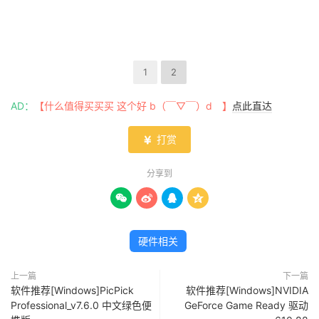
1
2
AD：
【什么值得买买买 这个好 b（￣▽￣）d 】
点此直达
打赏

分享到




硬件相关
上一篇
下一篇
软件推荐[Windows]PicPick
软件推荐[Windows]NVIDIA
Professional_v7.6.0 中文绿色便
GeForce Game Ready 驱动