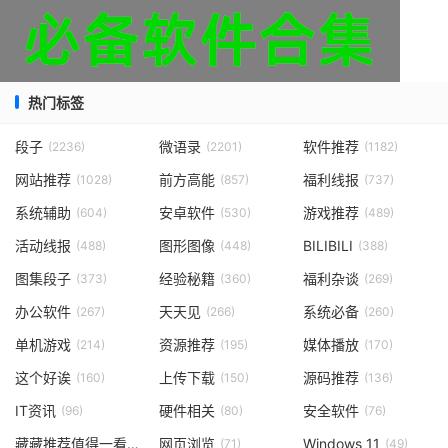
热门标签
段子
微语录
软件推荐
(2236)
(2201)
(1182)
网站推荐
前方高能
福利线报
(1028)
(857)
(737)
系统辅助
安卓软件
游戏推荐
(604)
(530)
(489)
活动线报
图形图像
BILIBILI
(488)
(448)
(388)
图集段子
经验秘籍
福利杂谈
(373)
(360)
(269)
办公软件
天天见
系统必备
(267)
(266)
(260)
单机游戏
资源推荐
媒体播放
(214)
(195)
(170)
这个好诶
上传下载
源码推荐
(160)
(150)
(136)
IT资讯
硬件相关
安全软件
(96)
(80)
(76)
藏藏推荐值得一看
网页浏览
Windows 11
(73)
(71)
(49)