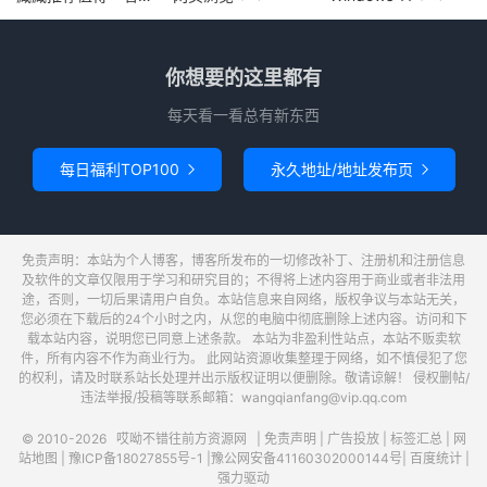
你想要的这里都有
每天看一看总有新东西
每日福利TOP100
永久地址/地址发布页


免责声明：本站为个人博客，博客所发布的一切修改补丁、注册机和注册信息
及软件的文章仅限用于学习和研究目的；不得将上述内容用于商业或者非法用
途，否则，一切后果请用户自负。本站信息来自网络，版权争议与本站无关，
您必须在下载后的24个小时之内，从您的电脑中彻底删除上述内容。访问和下
载本站内容，说明您已同意上述条款。 本站为非盈利性站点，本站不贩卖软
件，所有内容不作为商业行为。 此网站资源收集整理于网络，如不慎侵犯了您
的权利，请及时联系站长处理并出示版权证明以便删除。敬请谅解！ 侵权删帖/
违法举报/投稿等联系邮箱：wangqianfang@vip.qq.com
© 2010-2026
哎呦不错往前方资源网
|
免责声明
|
广告投放
|
标签汇总
|
网
站地图
|
豫ICP备18027855号-1
|
豫公网安备41160302000144号
|
百度统计
|
强力驱动