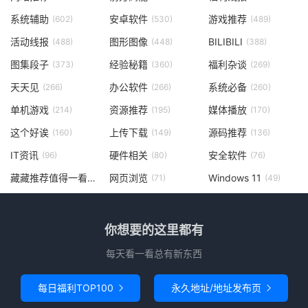
系统辅助
安卓软件
游戏推荐
(602)
(530)
(489)
活动线报
图形图像
BILIBILI
(488)
(448)
(388)
图集段子
经验秘籍
福利杂谈
(373)
(360)
(269)
天天见
办公软件
系统必备
(266)
(266)
(260)
单机游戏
资源推荐
媒体播放
(214)
(195)
(170)
这个好诶
上传下载
源码推荐
(160)
(149)
(136)
IT资讯
硬件相关
安全软件
(96)
(80)
(76)
藏藏推荐值得一看
网页浏览
Windows 11
(73)
(71)
(49)
你想要的这里都有
每天看一看总有新东西
每日福利TOP100
永久地址/地址发布页

