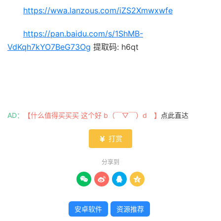
https://wwa.lanzous.com/iZS2Xmwxwfe
https://pan.baidu.com/s/1ShMB-
VdKqh7kYO7BeG73Og
提取码: h6qt
AD：
【什么值得买买买 这个好 b（￣▽￣）d 】
点此直达
打赏

分享到




安卓软件
资源推荐