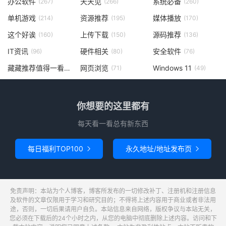
办公软件
天天见
系统必备
(267)
(266)
(260)
单机游戏
资源推荐
媒体播放
(214)
(195)
(170)
这个好诶
上传下载
源码推荐
(160)
(150)
(136)
IT资讯
硬件相关
安全软件
(96)
(80)
(76)
藏藏推荐值得一看
网页浏览
Windows 11
(73)
(71)
(49)
你想要的这里都有
每天看一看总有新东西
每日福利TOP100
永久地址/地址发布页


免责声明：本站为个人博客，博客所发布的一切修改补丁、注册机和注册信息
及软件的文章仅限用于学习和研究目的；不得将上述内容用于商业或者非法用
途，否则，一切后果请用户自负。本站信息来自网络，版权争议与本站无关，
您必须在下载后的24个小时之内，从您的电脑中彻底删除上述内容。访问和下