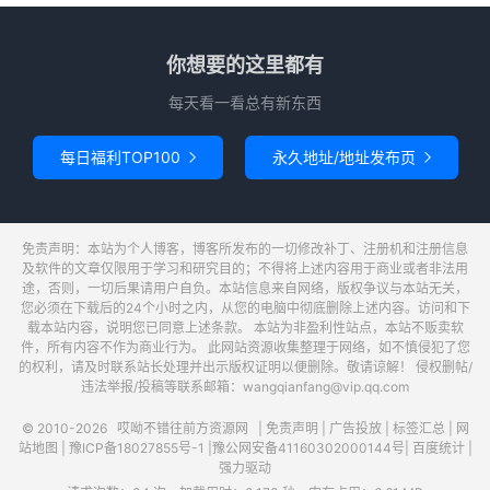
你想要的这里都有
每天看一看总有新东西
每日福利TOP100
永久地址/地址发布页


免责声明：本站为个人博客，博客所发布的一切修改补丁、注册机和注册信息
及软件的文章仅限用于学习和研究目的；不得将上述内容用于商业或者非法用
途，否则，一切后果请用户自负。本站信息来自网络，版权争议与本站无关，
您必须在下载后的24个小时之内，从您的电脑中彻底删除上述内容。访问和下
载本站内容，说明您已同意上述条款。 本站为非盈利性站点，本站不贩卖软
件，所有内容不作为商业行为。 此网站资源收集整理于网络，如不慎侵犯了您
的权利，请及时联系站长处理并出示版权证明以便删除。敬请谅解！ 侵权删帖/
违法举报/投稿等联系邮箱：wangqianfang@vip.qq.com
© 2010-2026
哎呦不错往前方资源网
|
免责声明
|
广告投放
|
标签汇总
|
网
站地图
|
豫ICP备18027855号-1
|
豫公网安备41160302000144号
|
百度统计
|
强力驱动