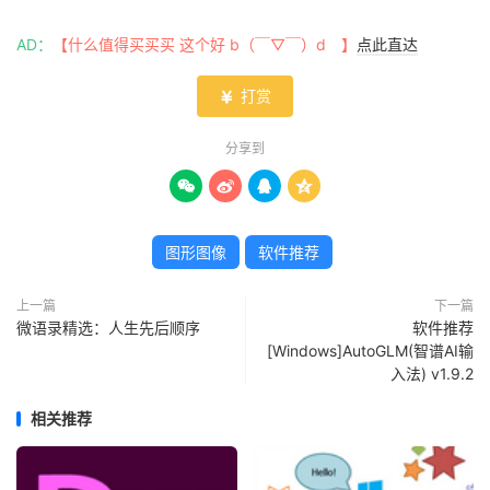
AD：
【什么值得买买买 这个好 b（￣▽￣）d 】
点此直达
打赏

分享到




图形图像
软件推荐
上一篇
下一篇
微语录精选：人生先后顺序
软件推荐
[Windows]AutoGLM(智谱AI输
入法) v1.9.2
相关推荐