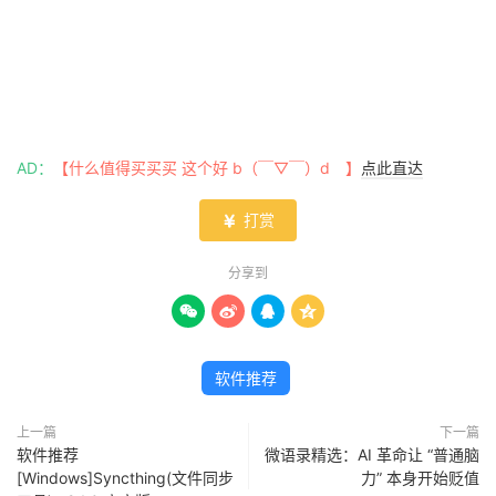
AD：
【什么值得买买买 这个好 b（￣▽￣）d 】
点此直达
打赏

分享到




软件推荐
上一篇
下一篇
软件推荐
微语录精选：AI 革命让 “普通脑
[Windows]Syncthing(文件同步
力” 本身开始贬值