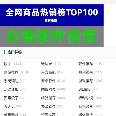
热门标签
段子
微语录
软件推荐
(2234)
(2199)
(1180)
网站推荐
前方高能
福利线报
(1028)
(857)
(737)
系统辅助
安卓软件
游戏推荐
(602)
(530)
(489)
活动线报
图形图像
BILIBILI
(488)
(448)
(388)
图集段子
经验秘籍
福利杂谈
(373)
(360)
(269)
天天见
办公软件
系统必备
(266)
(266)
(260)
单机游戏
资源推荐
媒体播放
(214)
(195)
(170)