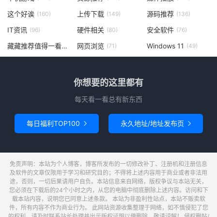
这个好诶
上传下载
源码推荐
(160)
(149)
(136)
IT资讯
硬件相关
安全软件
(96)
(80)
(76)
藏藏推荐值得一看
网页浏览
Windows 11
(73)
(71)
(49)
你想要的这里都有
每天看一看总有新东西
每日福利TOP100
永久地址/地址发布页


免责声明：本站为个人博客，博客所发布的一切修改补丁、注册机和注册信息
及软件的文章仅限用于学习和研究目的；不得将上述内容用于商业或者非法用
途，否则，一切后果请用户自负。本站信息来自网络，版权争议与本站无关，
您必须在下载后的24个小时之内，从您的电脑中彻底删除上述内容。访问和下
载本站内容，说明您已同意上述条款。 本站为非盈利性站点，本站不贩卖软
件，所有内容不作为商业行为。 此网站资源收集整理于网络，如不慎侵犯了您
的权利，请及时联系站长处理并出示版权证明以便删除。敬请谅解！ 侵权删帖/