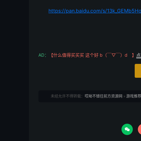
https://pan.baidu.com/s/13k_GEMb5
AD：
【什么值得买买买 这个好 b（￣▽￣）d 】
点
未经允许不得转载：
哎呦不错往前方资源网
»
游戏推荐:
