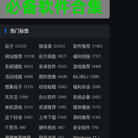
热门标签
段子
微语录
软件推荐
(2235)
(2200)
(1180)
网站推荐
前方高能
福利线报
(1028)
(857)
(737)
系统辅助
安卓软件
游戏推荐
(602)
(530)
(489)
活动线报
图形图像
BILIBILI
(488)
(448)
(388)
图集段子
经验秘籍
福利杂谈
(373)
(360)
(269)
天天见
办公软件
系统必备
(266)
(266)
(260)
单机游戏
资源推荐
媒体播放
(214)
(195)
(170)
这个好诶
上传下载
源码推荐
(160)
(149)
(136)
IT资讯
硬件相关
安全软件
(96)
(80)
(76)
藏藏推荐值得一看
网页浏览
Windows 11
(73)
(71)
(49)