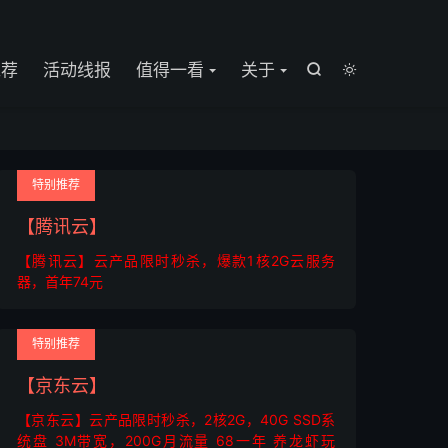

推荐
活动线报
值得一看
关于


特别推荐
【腾讯云】
【腾讯云】云产品限时秒杀，爆款1核2G云服务
器，首年74元
特别推荐
【京东云】
【京东云】云产品限时秒杀，2核2G，40G SSD系
统盘 3M带宽，200G月流量 68一年 养龙虾玩