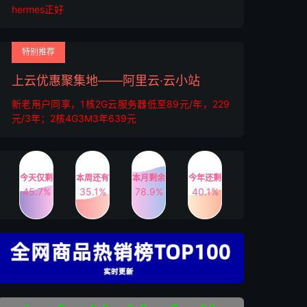
hermes正好
特别推荐
上云优惠聚集地——阿里云·云小站
新老用户同享，1核2G云服务器低至89元/年，229
元/3年；2核4G3M3年639元
今天仅剩
本周还有
本月剩余
今年还剩
45.7%
35.1%
78.9%
40.1%