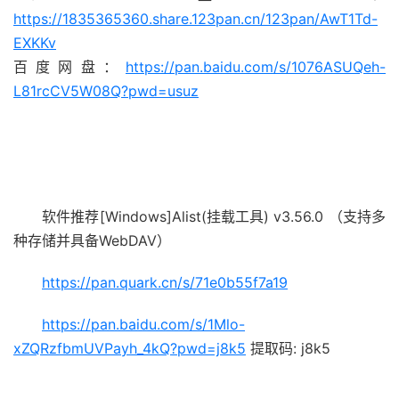
https://1835365360.share.123pan.cn/123pan/AwT1Td-
EXKKv
百度网盘：
https://pan.baidu.com/s/1076ASUQeh-
L81rcCV5W08Q?pwd=usuz
软件推荐[Windows]Alist(挂载工具) v3.56.0 （支持多
种存储并具备WebDAV）
https://pan.quark.cn/s/71e0b55f7a19
https://pan.baidu.com/s/1Mlo-
xZQRzfbmUVPayh_4kQ?pwd=j8k5
提取码: j8k5