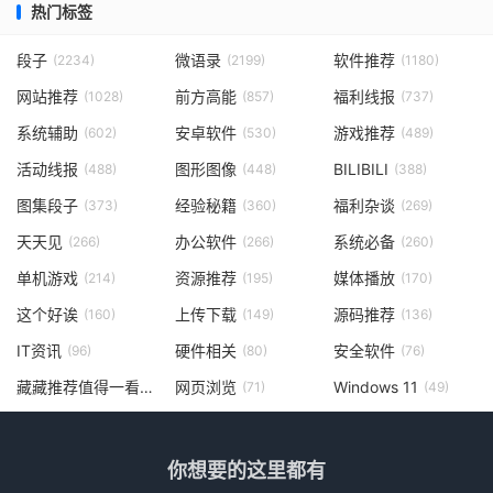
热门标签
段子
微语录
软件推荐
(2234)
(2199)
(1180)
网站推荐
前方高能
福利线报
(1028)
(857)
(737)
系统辅助
安卓软件
游戏推荐
(602)
(530)
(489)
活动线报
图形图像
BILIBILI
(488)
(448)
(388)
图集段子
经验秘籍
福利杂谈
(373)
(360)
(269)
天天见
办公软件
系统必备
(266)
(266)
(260)
单机游戏
资源推荐
媒体播放
(214)
(195)
(170)
这个好诶
上传下载
源码推荐
(160)
(149)
(136)
IT资讯
硬件相关
安全软件
(96)
(80)
(76)
藏藏推荐值得一看
网页浏览
Windows 11
(73)
(71)
(49)
你想要的这里都有