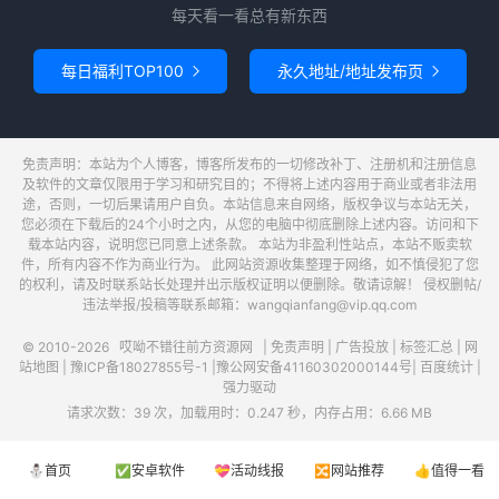
每天看一看总有新东西
每日福利TOP100
永久地址/地址发布页


免责声明：本站为个人博客，博客所发布的一切修改补丁、注册机和注册信息
及软件的文章仅限用于学习和研究目的；不得将上述内容用于商业或者非法用
途，否则，一切后果请用户自负。本站信息来自网络，版权争议与本站无关，
您必须在下载后的24个小时之内，从您的电脑中彻底删除上述内容。访问和下
载本站内容，说明您已同意上述条款。 本站为非盈利性站点，本站不贩卖软
件，所有内容不作为商业行为。 此网站资源收集整理于网络，如不慎侵犯了您
的权利，请及时联系站长处理并出示版权证明以便删除。敬请谅解！ 侵权删帖/
违法举报/投稿等联系邮箱：wangqianfang@vip.qq.com
© 2010-2026
哎呦不错往前方资源网
|
免责声明
|
广告投放
|
标签汇总
|
网
站地图
|
豫ICP备18027855号-1
|
豫公网安备41160302000144号
|
百度统计
|
强力驱动
请求次数：39 次，加载用时：0.247 秒，内存占用：6.66 MB
⛄首页
✅安卓软件
💝活动线报
🔀网站推荐
👍值得一看