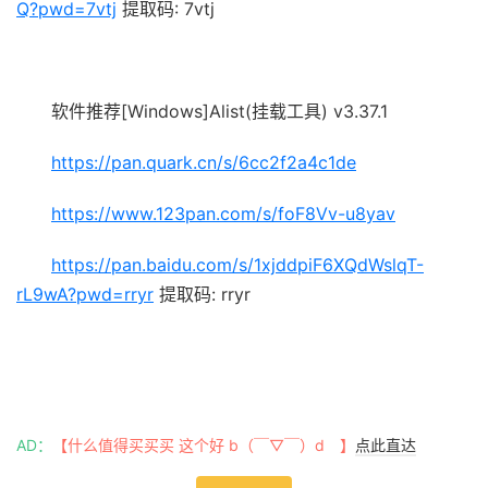
Q?pwd=7vtj
提取码: 7vtj
软件推荐[Windows]Alist(挂载工具) v3.37.1
https://pan.quark.cn/s/6cc2f2a4c1de
https://www.123pan.com/s/foF8Vv-u8yav
https://pan.baidu.com/s/1xjddpiF6XQdWslqT-
rL9wA?pwd=rryr
提取码: rryr
AD：
【什么值得买买买 这个好 b（￣▽￣）d 】
点此直达