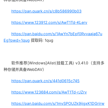
https://pan.quark.cn/s/c8b586990b03
https://www.123912.com/s/AwT1Td-KLerv
https://pan.baidu.com/s/1AwYn7bEpf0Rvvaaja67u
Eg?pwd=1qug
提取码: 1qug
软件推荐[Windows]Alist(挂载工具) v3.41.0（支持多
种存储并具备WebDAV）
https://pan.quark.cn/s/441d0615c745
https://www.123684.com/s/AwT1Td-rJZrv
https://pan.baidu.com/s/1mvSPOUZk9ijgxK1DGrirw