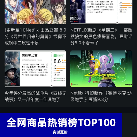
(更新至11)Netflix 出品豆瓣 8.9
NETFLIX新剧《星期三》一部幽
分《异世界归来的舅舅》恨舅不
默搞笑的黑色侦探喜剧，豆瓣评
成钢中二属性十足
分8.0不看亏了
今年评分最高的战争片《西线无
Netflix 科幻新作《赛博朋克:边
战事》又一部年度十佳没跑了
缘跑手 》豆瓣9.3分