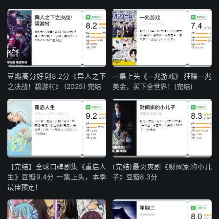
豆瓣高分好剧8.2分《异人之下
一集上头《一兆游戏》 狂赚一兆
之决战！碧游村》 (2025) 完结
美金，买下全世界！(完结)
【完结】全球口碑剧集《重启人
(完结)最火爽剧《财阀家的小儿
生》豆瓣9.4分 一集上头，本季
子》豆瓣8.3分
最佳预定！