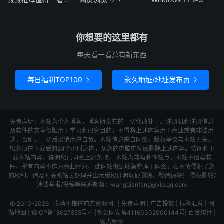
你想要的这里都有
每天看一看总有新东西
每日福利TOP100
永久地址/地址发布页


免责声明：本站为个人博客，博客所发布的一切修改补丁、注册机和注册信息
及软件的文章仅限用于学习和研究目的；不得将上述内容用于商业或者非法用
途，否则，一切后果请用户自负。本站信息来自网络，版权争议与本站无关，
您必须在下载后的24个小时之内，从您的电脑中彻底删除上述内容。访问和下
载本站内容，说明您已同意上述条款。 本站为非盈利性站点，本站不贩卖软
件，所有内容不作为商业行为。 此网站资源收集整理于网络，如不慎侵犯了您
的权利，请及时联系站长处理并出示版权证明以便删除。敬请谅解！ 侵权删帖/
违法举报/投稿等联系邮箱：wangqianfang@vip.qq.com
© 2010-2026
哎呦不错往前方资源网
|
免责声明
|
广告投放
|
标签汇总
|
网
站地图
|
豫ICP备18027855号-1
|
豫公网安备41160302000144号
|
百度统计
|
强力驱动