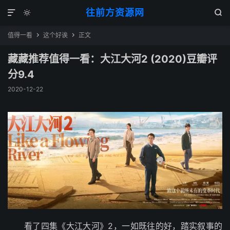
往前方资源网



值得一看
这个好诶
正文


藏藏推荐值得一看：大江大河2 (2020)豆瓣评
分9.4
2020-12-22
看了四集《大江大河》2，一如既往的好，踏实叙事的