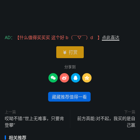
AD：
【什么值得买买买 这个好 b（￣▽￣）d 】
点此直达
打赏

分享到




藏藏推荐值得一看
上一篇
下一篇
哎呦不错:“世上无难事，只要肯
前方高能:︎对不起，我买的是自
登攀”
己赢
相关推荐