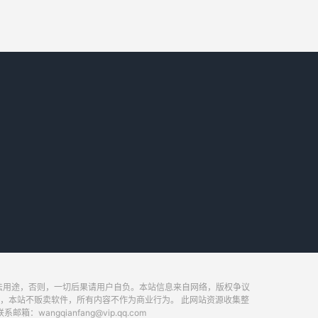
法用途，否则，一切后果请用户自负。本站信息来自网络，版权争议
，本站不贩卖软件，所有内容不作为商业行为。 此网站资源收集整
ngqianfang@vip.qq.com