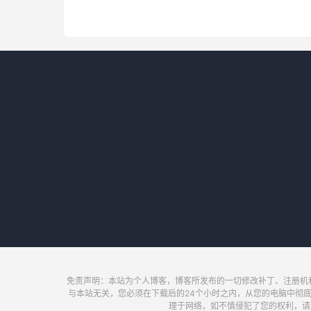
免责声明：本站为个人博客，博客所发布的一切修改补丁、注册机
与本站无关，您必须在下载后的24个小时之内，从您的电脑中彻
理于网络，如不慎侵犯了您的权利，请及时联