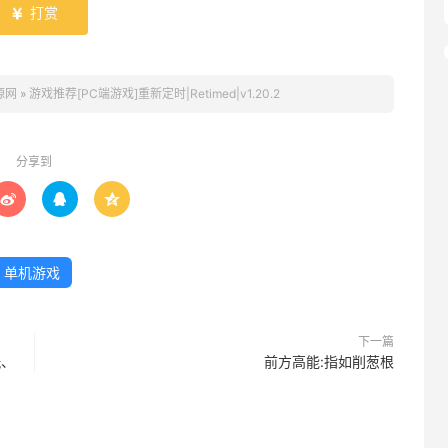
打赏

源网
»
游戏推荐[PC端游戏]重新定时|Retimed|v1.20.2
分享到



单机游戏
下一篇
玩、
前方高能:指如削葱根