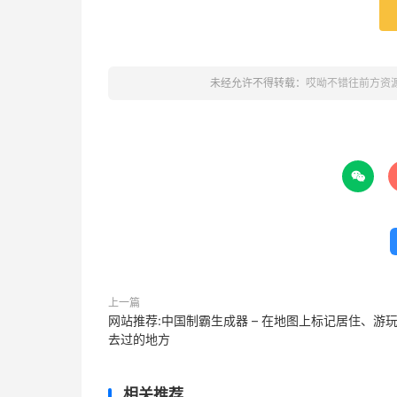
未经允许不得转载：
哎呦不错往前方资

上一篇
网站推荐:中国制霸生成器 – 在地图上标记居住、游
去过的地方
相关推荐