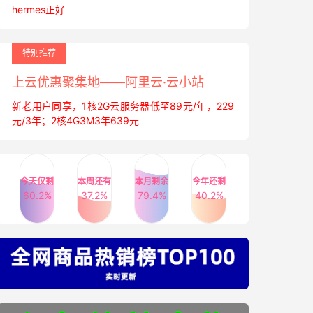
hermes正好
特别推荐
上云优惠聚集地——阿里云·云小站
新老用户同享，1核2G云服务器低至89元/年，229
元/3年；2核4G3M3年639元
今天仅剩
本周还有
本月剩余
今年还剩
60.2%
37.2%
79.4%
40.2%