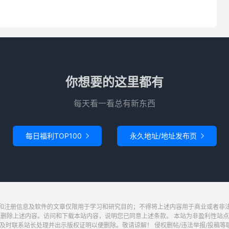
你想要的这里都有
每天看一看总有新东西
每日福利TOP100
永久地址/地址发布页


和注册信息及软件的文章仅限用于学习和研究目的；不得将上述内容用于商业或者非
底删除上述内容。访问和下载本站内容，说明您已同意上述条款。 本站为非盈利性站点
系站长处理并出示版权证明以便删除。敬请谅解！ 侵权删帖/违法举报/投稿等联系邮箱：wa