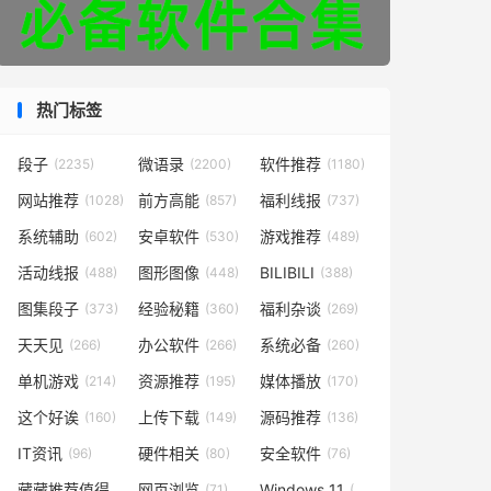
热门标签
段子
微语录
软件推荐
(2235)
(2200)
(1180)
网站推荐
前方高能
福利线报
(1028)
(857)
(737)
系统辅助
安卓软件
游戏推荐
(602)
(530)
(489)
活动线报
图形图像
BILIBILI
(488)
(448)
(388)
图集段子
经验秘籍
福利杂谈
(373)
(360)
(269)
天天见
办公软件
系统必备
(266)
(266)
(260)
单机游戏
资源推荐
媒体播放
(214)
(195)
(170)
这个好诶
上传下载
源码推荐
(160)
(149)
(136)
IT资讯
硬件相关
安全软件
(96)
(80)
(76)
藏藏推荐值得一看
网页浏览
Windows 11
(73)
(71)
(49)