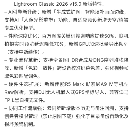
Lightroom Classic 2026 v15.0 新版特性：
– AI引擎新升级：新增「生成式扩图」智能填补画面边缘，
支持AI「人像光影重塑」功能，自适应预设新增天空/植被
专属优化模型。
– 性能深度优化：百万图库关键词搜索响应提速50%，联机
拍摄实时预览延迟降低70%，新增GPU加速批量导出队列
（支持中断续传）。
– 专业流程革新：支持全景图HDR合成及DNG序列堆栈降
噪，新增「色彩一致性」跨设备校准屏幕色差，强化视频帧
取色彩匹配调色。
– 硬件生态扩展：新增佳能R5 Mark II/索尼A9 IV等机型
Raw解析，支持DJI无人机嵌入式GPS坐标导入，兼容适马
FP-L黑白模式文件。
– 协同工作流增强：云同步新增版本历史与备注回溯，支持
创建者权限管理（禁止原图下载）强化了目录备份自动化及
损坏预警机制。