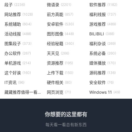
段子
微语录
软件推荐
(2236)
(2201)
(1182)
网站推荐
前方高能
福利线报
(1028)
(857)
(737)
系统辅助
安卓软件
游戏推荐
(604)
(530)
(489)
活动线报
图形图像
BILIBILI
(488)
(448)
(388)
图集段子
经验秘籍
福利杂谈
(373)
(360)
(269)
办公软件
天天见
系统必备
(267)
(266)
(260)
单机游戏
资源推荐
媒体播放
(214)
(195)
(170)
这个好诶
上传下载
源码推荐
(160)
(150)
(136)
IT资讯
硬件相关
安全软件
(96)
(80)
(76)
藏藏推荐值得一看
网页浏览
Windows 11
(73)
(71)
(49)
你想要的这里都有
每天看一看总有新东西