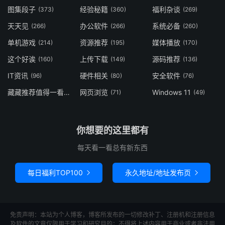
图集段子
经验秘籍
福利杂谈
(373)
(360)
(269)
天天见
办公软件
系统必备
(266)
(266)
(260)
单机游戏
资源推荐
媒体播放
(214)
(195)
(170)
这个好诶
上传下载
源码推荐
(160)
(149)
(136)
IT资讯
硬件相关
安全软件
(96)
(80)
(76)
藏藏推荐值得一看
网页浏览
Windows 11
(73)
(71)
(49)
你想要的这里都有
每天看一看总有新东西
每日福利TOP100
永久地址/地址发布页


免责声明：本站为个人博客，博客所发布的一切修改补丁、注册机和注册信息
及软件的文章仅限用于学习和研究目的；不得将上述内容用于商业或者非法用