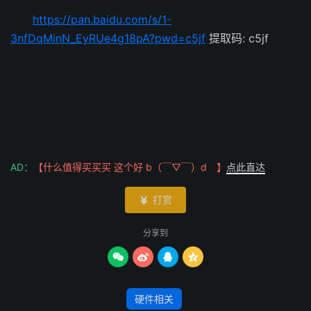
https://pan.baidu.com/s/1-
3nfDqMinN_EyRUe4g18pA?pwd=c5jf
提取码: c5jf
AD：
【什么值得买买买 这个好 b（￣▽￣）d 】
点此直达
打赏

分享到




硬件相关