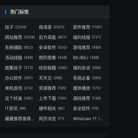
热门标签
段子
微语录
软件推荐
(2236)
(2201)
(1181)
网站推荐
前方高能
福利线报
(1028)
(857)
(737)
系统辅助
安卓软件
游戏推荐
(602)
(530)
(489)
活动线报
图形图像
BILIBILI
(488)
(448)
(388)
图集段子
经验秘籍
福利杂谈
(373)
(360)
(269)
办公软件
天天见
系统必备
(267)
(266)
(260)
单机游戏
资源推荐
媒体播放
(214)
(195)
(170)
这个好诶
上传下载
源码推荐
(160)
(150)
(136)
IT资讯
硬件相关
安全软件
(96)
(80)
(76)
藏藏推荐值得一看
网页浏览
Windows 11
(73)
(71)
(49)