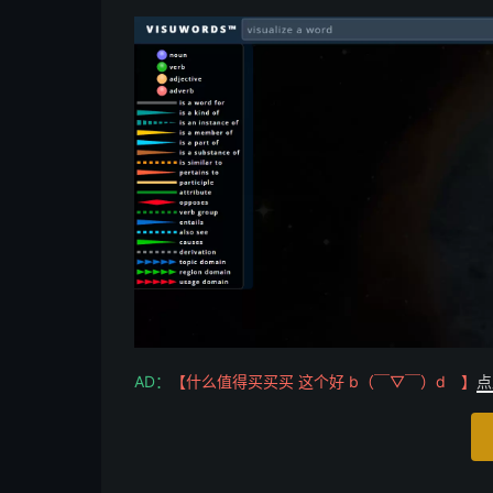
AD：
【什么值得买买买 这个好 b（￣▽￣）d 】
点