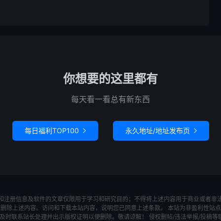
你想要的这里都有
每天看一看总有新东西
每日福利TOP100
永久地址/地址发布页


和注册信息及软件的文章仅限用于学习和研究目的；不得将上述内容用于商业或者非
底删除上述内容。访问和下载本站内容，说明您已同意上述条款。 本站为非盈利性站点
系站长处理并出示版权证明以便删除。敬请谅解！ 侵权删帖/违法举报/投稿等联系邮箱：wa