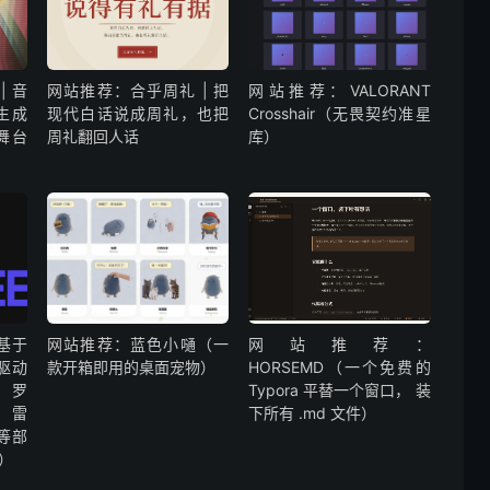
| 音
网站推荐：合乎周礼 | 把
网站推荐：VALORANT
生成
现代白话说成周礼，也把
Crosshair（无畏契约准星
舞台
周礼翻回人话
库）
c基于
网站推荐：蓝色小嗵（一
网站推荐：
页驱动
款开箱即用的桌面宠物）
HORSEMD（一个免费的
 罗
Typora 平替一个窗口， 装
、雷
下所有 .md 文件）
 等部
）