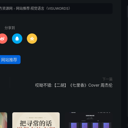
方资源网
»
网站推荐:视觉语言（VISUWORDS）
分享到



网站推荐
下一篇
哎呦不错:【二胡】《七里香》Cover 周杰伦