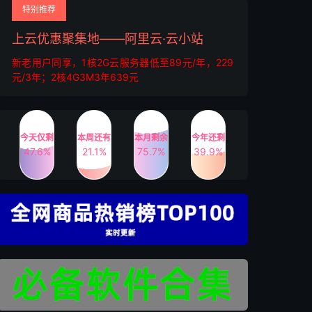
特别推荐
上云优惠聚集地——阿里云·云小站
新老用户同享，1核2G云服务器低至89元/年，229
元/3年；2核4G3M3年639元
今天仅剩
本周还有
本月剩余
今年还剩
47.6%
21.1%
75.7%
39.9%