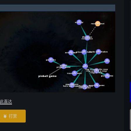
此直达
打赏
