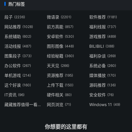
热门标签
段子
微语录
软件推荐
(2236)
(2201)
(1181)
网站推荐
前方高能
福利线报
(1028)
(857)
(737)
系统辅助
安卓软件
游戏推荐
(602)
(530)
(489)
活动线报
图形图像
BILIBILI
(487)
(448)
(388)
图集段子
经验秘籍
福利杂谈
(373)
(360)
(269)
办公软件
天天见
系统必备
(267)
(266)
(260)
单机游戏
资源推荐
媒体播放
(214)
(195)
(170)
这个好诶
上传下载
源码推荐
(160)
(150)
(136)
IT资讯
硬件相关
安全软件
(96)
(80)
(76)
藏藏推荐值得一看
网页浏览
Windows 11
(73)
(71)
(49)
你想要的这里都有