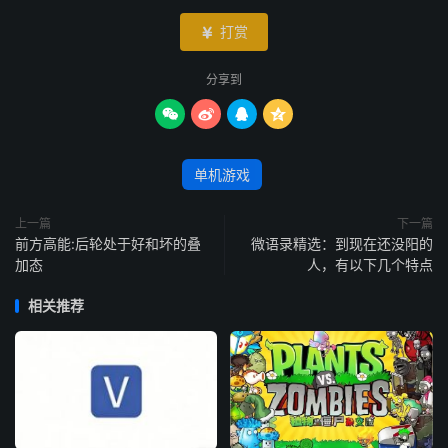
打赏

分享到




单机游戏
上一篇
下一篇
前方高能:后轮处于好和坏的叠
微语录精选：到现在还没阳的
加态
人，有以下几个特点
相关推荐