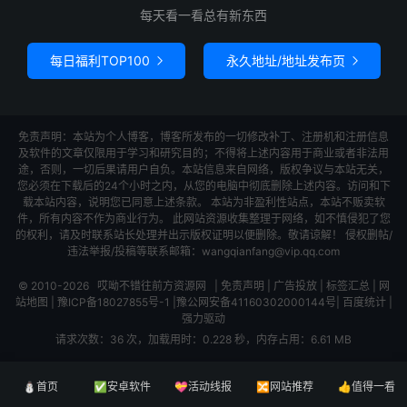
每天看一看总有新东西
每日福利TOP100
永久地址/地址发布页


免责声明：本站为个人博客，博客所发布的一切修改补丁、注册机和注册信息
及软件的文章仅限用于学习和研究目的；不得将上述内容用于商业或者非法用
途，否则，一切后果请用户自负。本站信息来自网络，版权争议与本站无关，
您必须在下载后的24个小时之内，从您的电脑中彻底删除上述内容。访问和下
载本站内容，说明您已同意上述条款。 本站为非盈利性站点，本站不贩卖软
件，所有内容不作为商业行为。 此网站资源收集整理于网络，如不慎侵犯了您
的权利，请及时联系站长处理并出示版权证明以便删除。敬请谅解！ 侵权删帖/
违法举报/投稿等联系邮箱：wangqianfang@vip.qq.com
© 2010-2026
哎呦不错往前方资源网
|
免责声明
|
广告投放
|
标签汇总
|
网
站地图
|
豫ICP备18027855号-1
|
豫公网安备41160302000144号
|
百度统计
|
强力驱动
请求次数：36 次，加载用时：0.228 秒，内存占用：6.61 MB
⛄首页
✅安卓软件
💝活动线报
🔀网站推荐
👍值得一看