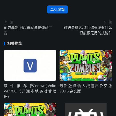
单机游戏
上一篇
下一篇
前方高能:问起来就说是弹窗广
微语录精选:请问你有没有什么
告
很废很无用的技能？
相关推荐
软件推荐[Windows]Vnite
最新版植物大战僵尸杂交版
v4.10.0（开源本地游戏管理
v3.15 杂交版
器）