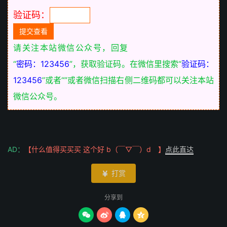
验证码：
请关注本站微信公众号，回复
“
密码：123456
”，获取验证码。在微信里搜索“
验证码：
123456
”或者“
”或者微信扫描右侧二维码都可以关注本站
微信公众号。
AD：
【什么值得买买买 这个好 b（￣▽￣）d 】
点此直达
打赏

分享到



