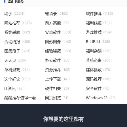
热门标签
段子
微语录
软件推荐
(2234)
(2199)
(1180)
网站推荐
前方高能
福利线报
(1028)
(857)
(737)
系统辅助
安卓软件
游戏推荐
(602)
(530)
(489)
活动线报
图形图像
BILIBILI
(488)
(448)
(388)
图集段子
经验秘籍
福利杂谈
(373)
(360)
(269)
天天见
办公软件
系统必备
(266)
(266)
(260)
单机游戏
资源推荐
媒体播放
(214)
(195)
(170)
这个好诶
上传下载
源码推荐
(160)
(149)
(136)
IT资讯
硬件相关
安全软件
(96)
(80)
(76)
藏藏推荐值得一看
网页浏览
Windows 11
(73)
(71)
(49)
你想要的这里都有