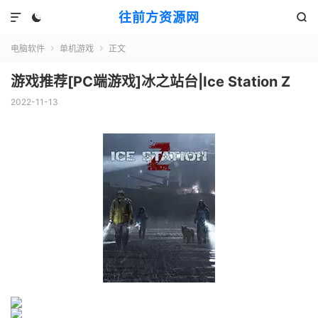
往前方资源网



电脑软件
单机游戏
正文


游戏推荐[PC端游戏]冰之站台|Ice Station Z
2022-11-13