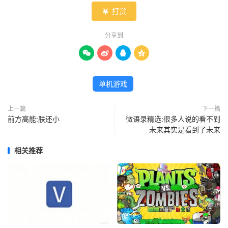
打赏

分享到




单机游戏
上一篇
下一篇
前方高能:朕还小
微语录精选:很多人说的看不到
未来其实是看到了未来
相关推荐