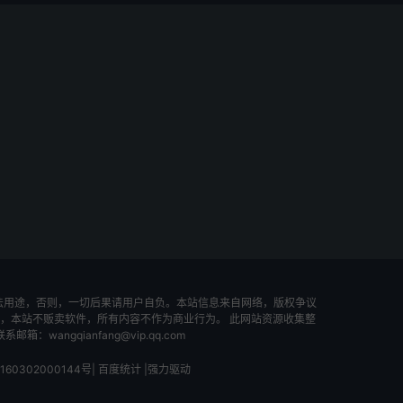
法用途，否则，一切后果请用户自负。本站信息来自网络，版权争议
，本站不贩卖软件，所有内容不作为商业行为。 此网站资源收集整
ngqianfang@vip.qq.com
60302000144号
|
百度统计
|
强力驱动