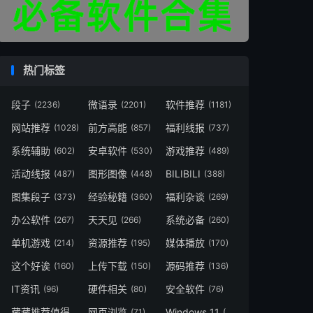
热门标签
段子
微语录
软件推荐
(2236)
(2201)
(1181)
网站推荐
前方高能
福利线报
(1028)
(857)
(737)
系统辅助
安卓软件
游戏推荐
(602)
(530)
(489)
活动线报
图形图像
BILIBILI
(487)
(448)
(388)
图集段子
经验秘籍
福利杂谈
(373)
(360)
(269)
办公软件
天天见
系统必备
(267)
(266)
(260)
单机游戏
资源推荐
媒体播放
(214)
(195)
(170)
这个好诶
上传下载
源码推荐
(160)
(150)
(136)
IT资讯
硬件相关
安全软件
(96)
(80)
(76)
藏藏推荐值得一看
网页浏览
Windows 11
(73)
(71)
(49)