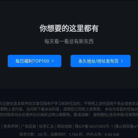
你想要的这里都有
每天看一看总有新东西
每日福利TOP100
永久地址/地址发布页


和注册信息及软件的文章仅限用于学习和研究目的；不得将上述内容用于商业或者非
底删除上述内容。访问和下载本站内容，说明您已同意上述条款。 本站为非盈利性站点
系站长处理并出示版权证明以便删除。敬请谅解！ 侵权删帖/违法举报/投稿等联系邮箱：wa
|
免责声明
|
广告投放
|
标签汇总
|
网站地图
|
豫ICP备18027855号-1
|
豫公网安备411
请求次数：39 次，加载用时：1.792 秒，内存占用：6.63 MB