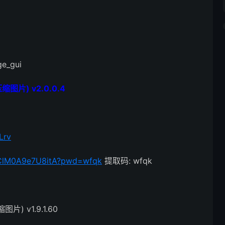
ge_gui
缩图片) v2.0.0.4
Lrv
mClM0A9e7U8itA?pwd=wfqk
提取码: wfqk
片) v1.9.1.60