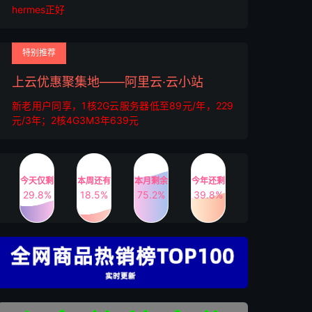
hermes正好
特别推荐
上云优惠聚集地——阿里云·云小站
新老用户同享，1核2G云服务器低至89元/年，229
元/3年；2核4G3M3年639元
今天仅剩
本周还有
本月剩余
今年还剩
29.8%
18.5%
75.2%
39.8%