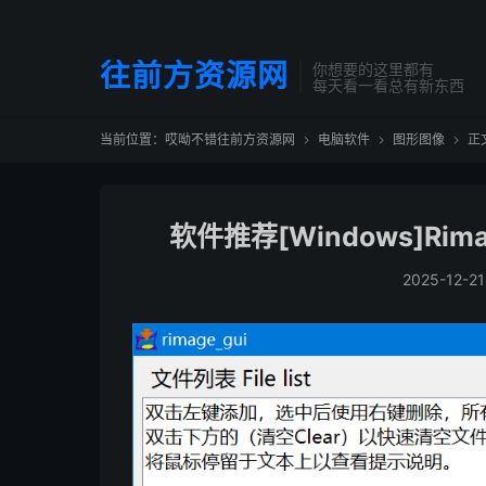
往前方资源网
你想要的这里都有
每天看一看总有新东西
当前位置：
哎呦不错往前方资源网
电脑软件
图形图像
正



软件推荐[Windows]Rima
2025-12-21