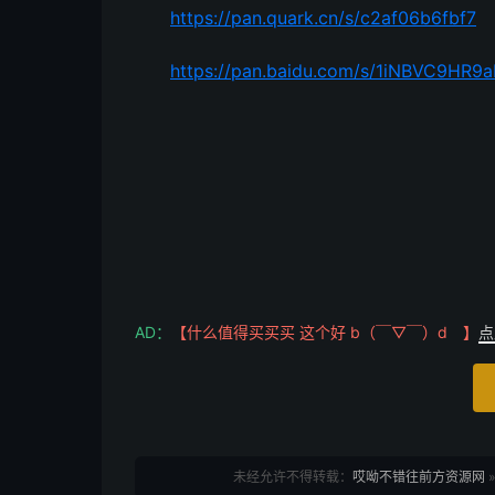
https://pan.quark.cn/s/c2af06b6fbf7
https://pan.baidu.com/s/1iNBVC9HR
AD：
【什么值得买买买 这个好 b（￣▽￣）d 】
点
未经允许不得转载：
哎呦不错往前方资源网