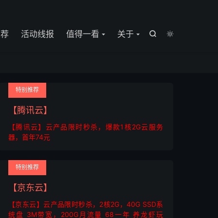

推荐
活动线报
值得一看
关于


特别推荐
【腾讯云】
【腾讯云】云产品限时秒杀，爆款1核2G云服务
器，首年74元
特别推荐
【京东云】
【京东云】云产品限时秒杀，2核2G，40G SSD系
统盘 3M带宽，200G月流量 68一年 养龙虾玩