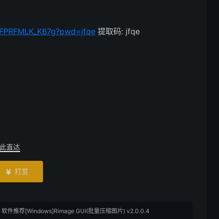
9aFPRFMLK_K67g?pwd=jfqe
提取码: jfqe
此直达
打赏

»
软件推荐[Windows]Rimage GUI(批量压缩图片) v2.0.0.4