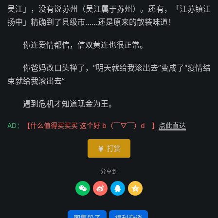
吴江」，没有说苏州（吴江属于苏州）。还有，「江苏镇江
扬中」精确到了县级市……还是原来的散装味道！ ​​​​
你连爱情都信，信双黄连也很正常。
你爸妈改口头禅了，“明天就给我滚出去”变成了“疫情结
束就给我滚出去” ​​​​
遇到危机才知道现金为王。
AD：
【什么值得买买买 这个好 b（￣▽￣）d 】
点此直达
打赏

分享到




图集段子
福利杂谈