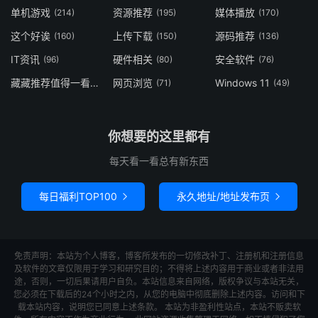
单机游戏
资源推荐
媒体播放
(214)
(195)
(170)
这个好诶
上传下载
源码推荐
(160)
(150)
(136)
IT资讯
硬件相关
安全软件
(96)
(80)
(76)
藏藏推荐值得一看
网页浏览
Windows 11
(73)
(71)
(49)
你想要的这里都有
每天看一看总有新东西
每日福利TOP100
永久地址/地址发布页


免责声明：本站为个人博客，博客所发布的一切修改补丁、注册机和注册信息
及软件的文章仅限用于学习和研究目的；不得将上述内容用于商业或者非法用
途，否则，一切后果请用户自负。本站信息来自网络，版权争议与本站无关，
您必须在下载后的24个小时之内，从您的电脑中彻底删除上述内容。访问和下
载本站内容，说明您已同意上述条款。 本站为非盈利性站点，本站不贩卖软