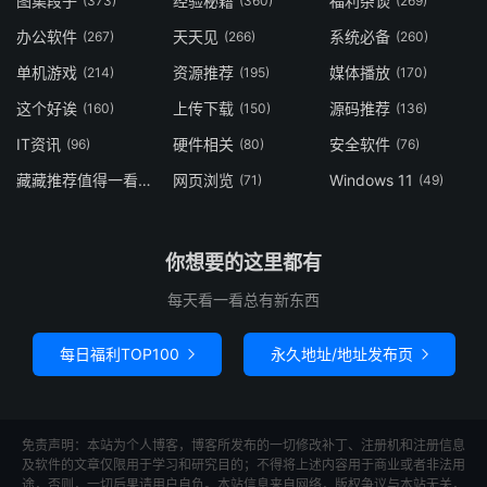
图集段子
经验秘籍
福利杂谈
(373)
(360)
(269)
办公软件
天天见
系统必备
(267)
(266)
(260)
单机游戏
资源推荐
媒体播放
(214)
(195)
(170)
这个好诶
上传下载
源码推荐
(160)
(150)
(136)
IT资讯
硬件相关
安全软件
(96)
(80)
(76)
藏藏推荐值得一看
网页浏览
Windows 11
(73)
(71)
(49)
你想要的这里都有
每天看一看总有新东西
每日福利TOP100
永久地址/地址发布页


免责声明：本站为个人博客，博客所发布的一切修改补丁、注册机和注册信息
及软件的文章仅限用于学习和研究目的；不得将上述内容用于商业或者非法用
途，否则，一切后果请用户自负。本站信息来自网络，版权争议与本站无关，