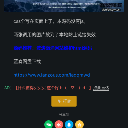
css全写在页面上了，本源码没有js。
两张调用的图片放到了本地防止链接失效.
源码推荐：波涛汹涌网站维护html源码
蓝奏网盘下载
https://www.lanzous.com/iadqmwd
AD：
【什么值得买买买 这个好 b（￣▽￣）d 】
点此直达
打赏

分享到



