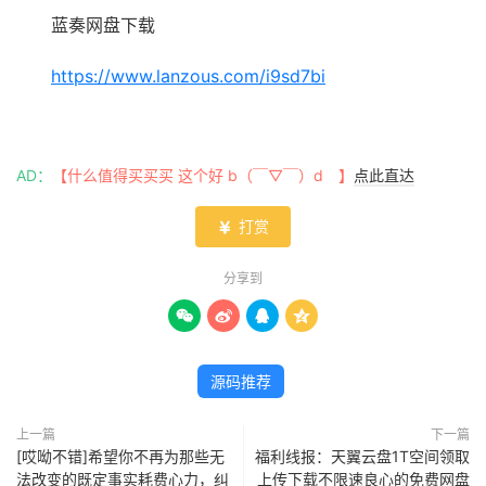
蓝奏网盘下载
https://www.lanzous.com/i9sd7bi
AD：
【什么值得买买买 这个好 b（￣▽￣）d 】
点此直达
打赏

分享到




源码推荐
上一篇
下一篇
[哎呦不错]希望你不再为那些无
福利线报：天翼云盘1T空间领取
法改变的既定事实耗费心力，纠
上传下载不限速良心的免费网盘