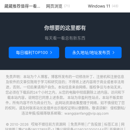
藏藏推荐值得一看
网页浏览
Windows 11
(73)
(71)
(48)
你想要的这里都有
每天看一看总有新东西
每日福利TOP100
永久地址/地址发布页


免责声明：本站为个人博客，博客所发布的一切修改补丁、注册机和注册信息
及软件的文章仅限用于学习和研究目的；不得将上述内容用于商业或者非法用
途，否则，一切后果请用户自负。本站信息来自网络，版权争议与本站无关，
您必须在下载后的24个小时之内，从您的电脑中彻底删除上述内容。访问和下
载本站内容，说明您已同意上述条款。 本站为非盈利性站点，本站不贩卖软
件，所有内容不作为商业行为。 此网站资源收集整理于网络，如不慎侵犯了您
的权利，请及时联系站长处理并出示版权证明以便删除。敬请谅解！ 侵权删帖/
违法举报/投稿等联系邮箱：wangqianfang@vip.qq.com
© 2010-2026
哎呦不错往前方资源网
|
免责声明
|
广告投放
|
标签汇总
|
网
站地图
|
豫ICP备18027855号-1
|
豫公网安备41160302000144号
|
百度统计
|