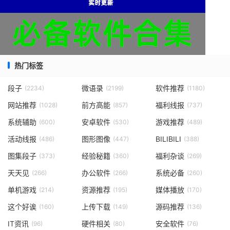
热门标签
段子
微语录
软件推荐
(2234)
(2199)
(1180)
网站推荐
前方高能
福利线报
(1028)
(857)
(737)
系统辅助
安卓软件
游戏推荐
(600)
(530)
(489)
活动线报
图形图像
BILIBILI
(486)
(447)
(388)
图集段子
经验秘籍
福利杂谈
(373)
(360)
(269)
天天见
办公软件
系统必备
(266)
(266)
(260)
单机游戏
资源推荐
媒体播放
(214)
(195)
(170)
这个好诶
上传下载
源码推荐
(160)
(149)
(136)
IT资讯
硬件相关
安全软件
(96)
(80)
(76)