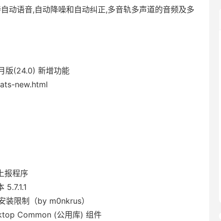
持自动语音,自动降噪和自动纠正,多音轨多声道的音频及多
0月版(24.0) 新增功能
hats-new.html
志上报程序
7.1.1
安装限制（by m0nkrus）
op Common (公用库) 组件