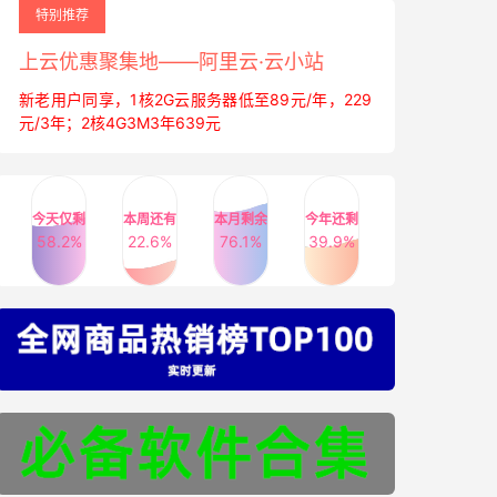
特别推荐
上云优惠聚集地——阿里云·云小站
新老用户同享，1核2G云服务器低至89元/年，229
元/3年；2核4G3M3年639元
今天仅剩
本周还有
本月剩余
今年还剩
58.2%
22.6%
76.1%
39.9%