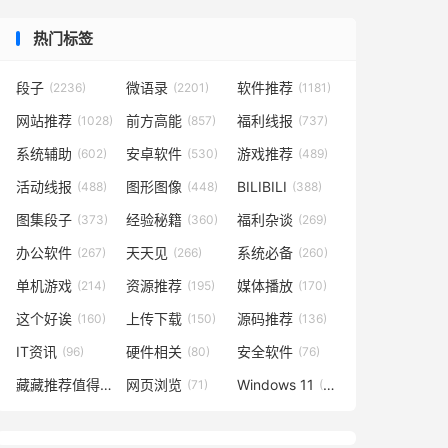
热门标签
段子
微语录
软件推荐
(2236)
(2201)
(1181)
网站推荐
前方高能
福利线报
(1028)
(857)
(737)
系统辅助
安卓软件
游戏推荐
(602)
(530)
(489)
活动线报
图形图像
BILIBILI
(488)
(448)
(388)
图集段子
经验秘籍
福利杂谈
(373)
(360)
(269)
办公软件
天天见
系统必备
(267)
(266)
(260)
单机游戏
资源推荐
媒体播放
(214)
(195)
(170)
这个好诶
上传下载
源码推荐
(160)
(150)
(136)
IT资讯
硬件相关
安全软件
(96)
(80)
(76)
藏藏推荐值得一看
网页浏览
Windows 11
(73)
(71)
(49)