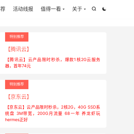
推荐
活动线报
值得一看
关于


特别推荐
【腾讯云】
【腾讯云】云产品限时秒杀，爆款1核2G云服务
器，首年74元
特别推荐
【京东云】
【京东云】云产品限时秒杀，2核2G，40G SSD系
统盘 3M带宽，200G月流量 68一年 养龙虾玩
hermes正好