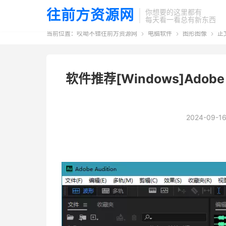
往前方资源网
你想要的这里都有
每天看一看总有新东西
当前位置：
哎呦不错往前方资源网
电脑软件
图形图像
正



软件推荐[Windows]Adobe Au
2024-09-1