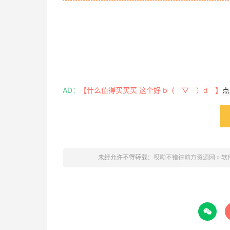
AD：
【什么值得买买买 这个好 b（￣▽￣）d 】
点
未经允许不得转载：
哎呦不错往前方资源网
»
软件
