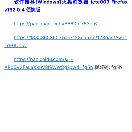
软件推荐[Windows]火狐浏览器 tete009 Firefox
v152.0.4 便携版
https://pan.quark.cn/s/8660bf753cf6
https://1835365360.share.123pan.cn/123pan/AwT1
Td-0Uouv
https://pan.baidu.com/s/1-
APd5V2FauaXXuV8lSWWOg?pwd=fg5b
提取码: fg5b