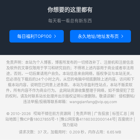
你想要的这里都有
每天看一看总有新东西
每日福利TOP100
永久地址/地址发布页


免责声明：本站为个人博客，博客所发布的一切修改补丁、注册机和注册信息
及软件的文章仅限用于学习和研究目的；不得将上述内容用于商业或者非法用
途，否则，一切后果请用户自负。本站信息来自网络，版权争议与本站无关，
您必须在下载后的24个小时之内，从您的电脑中彻底删除上述内容。访问和下
载本站内容，说明您已同意上述条款。 本站为非盈利性站点，本站不贩卖软
件，所有内容不作为商业行为。 此网站资源收集整理于网络，如不慎侵犯了您
的权利，请及时联系站长处理并出示版权证明以便删除。敬请谅解！ 侵权删帖/
违法举报/投稿等联系邮箱：wangqianfang@vip.qq.com
© 2010-2026
哎呦不错往前方资源网
|
免责声明
|
广告投放
|
标签汇总
|
网
站地图
|
豫ICP备18027855号-1
|
豫公网安备41160302000144号
|
百度统计
|
强力驱动
请求次数：37 次，加载用时：0.209 秒，内存占用：6.65 MB