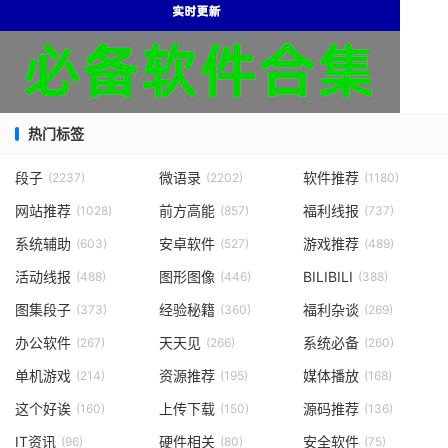
热门标签
段子
微语录
软件推荐
(2237)
(2202)
(1180)
网站推荐
前方高能
福利线报
(1028)
(857)
(737)
系统辅助
安卓软件
游戏推荐
(603)
(527)
(489)
活动线报
图形图像
BILIBILI
(488)
(446)
(388)
图集段子
经验秘籍
福利杂谈
(373)
(360)
(269)
办公软件
天天见
系统必备
(267)
(266)
(260)
单机游戏
资源推荐
媒体播放
(214)
(195)
(168)
这个好诶
上传下载
源码推荐
(160)
(150)
(136)
IT资讯
硬件相关
安全软件
(96)
(80)
(75)