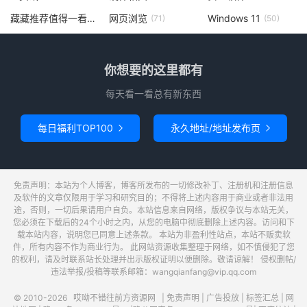
藏藏推荐值得一看
网页浏览
Windows 11
(73)
(71)
(50)
你想要的这里都有
每天看一看总有新东西
每日福利TOP100
永久地址/地址发布页


免责声明：本站为个人博客，博客所发布的一切修改补丁、注册机和注册信息
及软件的文章仅限用于学习和研究目的；不得将上述内容用于商业或者非法用
途，否则，一切后果请用户自负。本站信息来自网络，版权争议与本站无关，
您必须在下载后的24个小时之内，从您的电脑中彻底删除上述内容。访问和下
载本站内容，说明您已同意上述条款。 本站为非盈利性站点，本站不贩卖软
件，所有内容不作为商业行为。 此网站资源收集整理于网络，如不慎侵犯了您
的权利，请及时联系站长处理并出示版权证明以便删除。敬请谅解！ 侵权删帖/
违法举报/投稿等联系邮箱：wangqianfang@vip.qq.com
© 2010-2026
哎呦不错往前方资源网
|
免责声明
|
广告投放
|
标签汇总
|
网