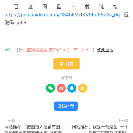
百度网盘下载链接:
https://pan.baidu.com/s/1l34bFMrfKV9flgE5x3J_0g
提
取码: jgh5
AD：
【什么值得买买买 这个好 b（￣▽￣）d 】
点此直达
打赏

分享到




源码推荐
上一篇
下一篇
网站推荐：[搜图搜人搜剧有图
网站推荐：我是一条咸鱼+一个
就能搜]小图搜高清大图-以图搜
滑稽喵喵叫拿好不谢~