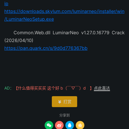
ip
https://downloads.skylum.com/luminarneo/installer/win
/LuminarNeoSetup.exe
Common.Web.dll LuminarNeo v1.27.0.16779 Crack
(2026/04/10)
https://pan.quark.cn/s/9d0d776367bb
AD：
【什么值得买买买 这个好 b（￣▽￣）d 】
点此直达
打赏

分享到



