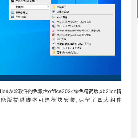
fice办公软件的免激活office2024绿色精简版,xb21cn精
精简版,全功能版提供脚本可选模块安装,保留了四大组件