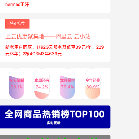
hermes正好
特别推荐
上云优惠聚集地——阿里云·云小站
新老用户同享，1核2G云服务器低至89元/年，229
元/3年；2核4G3M3年639元
今天仅剩
本周还有
本月剩余
今年还剩
69.1%
24.2%
76.4%
39.9%