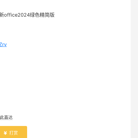
最新office2024绿色精简版
Zrv
此直达
打赏
