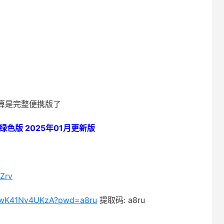
算是完整便携版了
ce绿色版 2025年01月更新版
Zrv
sU5wK41Nv4UKzA?pwd=a8ru
提取码: a8ru