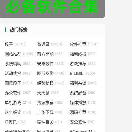
热门标签
段子
微语录
软件推荐
(2235)
(2200)
(1181)
网站推荐
前方高能
福利线报
(1028)
(857)
(737)
系统辅助
安卓软件
游戏推荐
(602)
(530)
(489)
活动线报
图形图像
BILIBILI
(488)
(448)
(388)
图集段子
经验秘籍
福利杂谈
(373)
(360)
(269)
办公软件
天天见
系统必备
(267)
(266)
(260)
单机游戏
资源推荐
媒体播放
(214)
(195)
(170)
这个好诶
上传下载
源码推荐
(160)
(150)
(136)
IT资讯
硬件相关
安全软件
(96)
(80)
(76)
藏藏推荐值得一看
网页浏览
Windows 11
(73)
(71)
(49)