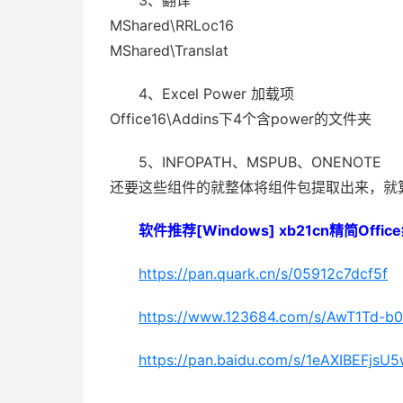
3、翻译
MShared\RRLoc16
MShared\Translat
4、Excel Power 加载项
Office16\Addins下4个含power的文件夹
5、INFOPATH、MSPUB、ONENOTE
还要这些组件的就整体将组件包提取出来，就
软件推荐[Windows] xb21cn精简Offi
https://pan.quark.cn/s/05912c7dcf5f
https://www.123684.com/s/AwT1Td-b0
https://pan.baidu.com/s/1eAXIBEFj