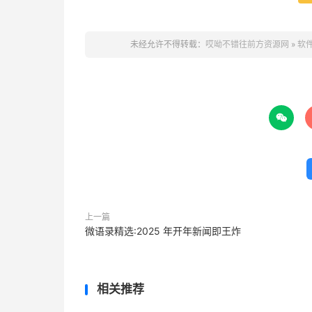
未经允许不得转载：
哎呦不错往前方资源网
»
软件

上一篇
微语录精选:2025 年开年新闻即王炸
相关推荐