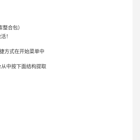
c库整合包）
激活！
件快捷方式在开始菜单中
.7z从中按下面结构提取