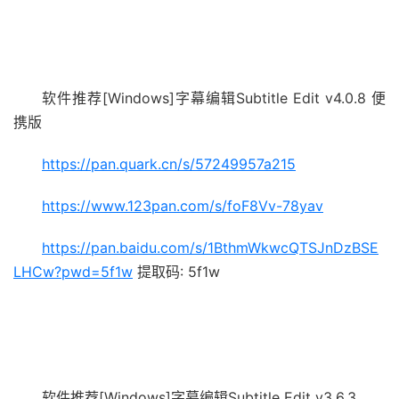
软件推荐[Windows]字幕编辑Subtitle Edit v4.0.8 便
携版
https://pan.quark.cn/s/57249957a215
https://www.123pan.com/s/foF8Vv-78yav
https://pan.baidu.com/s/1BthmWkwcQTSJnDzBSE
LHCw?pwd=5f1w
提取码: 5f1w
软件推荐[Windows]字幕编辑Subtitle Edit v3.6.3