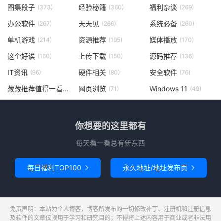
图集段子
经验秘籍
福利杂谈
(373)
(360)
(269)
办公软件
天天见
系统必备
(267)
(266)
(260)
单机游戏
资源推荐
媒体播放
(214)
(195)
(170)
这个好诶
上传下载
源码推荐
(160)
(150)
(136)
IT资讯
硬件相关
安全软件
(96)
(80)
(76)
藏藏推荐值得一看
网页浏览
Windows 11
(73)
(71)
(49)
你想要的这里都有
每天看一看总有新东西
每日福利TOP100
永久地址/地址发布页


免责声明：本站为个人博客，博客所发布的一切修改补丁、注册机和注册信息
及软件的文章仅限用于学习和研究目的；不得将上述内容用于商业或者非法用