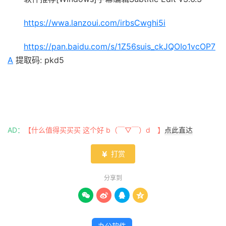
https://wwa.lanzoui.com/irbsCwghi5i
https://pan.baidu.com/s/1Z56suis_ckJQOIo1vcOP7
A
提取码: pkd5
AD：
【什么值得买买买 这个好 b（￣▽￣）d 】
点此直达
打赏

分享到




办公软件